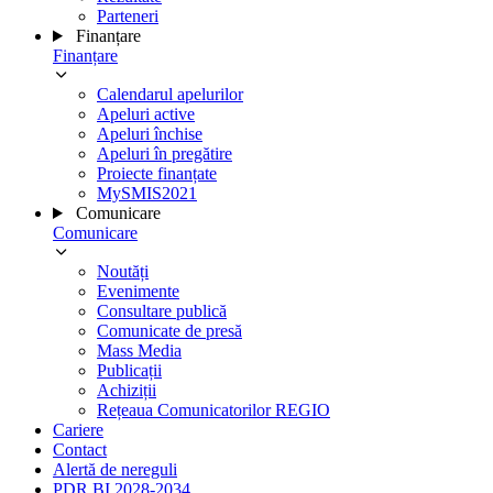
Parteneri
Finanțare
Finanțare
Calendarul apelurilor
Apeluri active
Apeluri închise
Apeluri în pregătire
Proiecte finanțate
MySMIS2021
Comunicare
Comunicare
Noutăți
Evenimente
Consultare publică
Comunicate de presă
Mass Media
Publicații
Achiziții
Rețeaua Comunicatorilor REGIO
Cariere
Contact
Alertă de nereguli
PDR BI 2028-2034