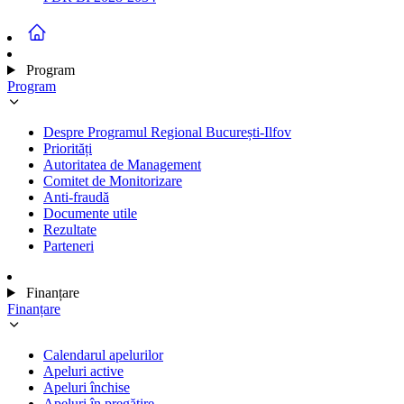
Program
Program
Despre Programul Regional București-Ilfov
Priorități
Autoritatea de Management
Comitet de Monitorizare
Anti-fraudă
Documente utile
Rezultate
Parteneri
Finanțare
Finanțare
Calendarul apelurilor
Apeluri active
Apeluri închise
Apeluri în pregătire