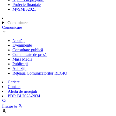
Proiecte finanțate
MySMIS2021
Comunicare
Comunicare
Noutăți
Evenimente
Consultare publică
Comunicate de presă
Mass Media
Publicații
Achiziții
Rețeaua Comunicatorilor REGIO
Cariere
Contact
Alertă de nereguli
PDR BI 2028-2034
Înscrie-te