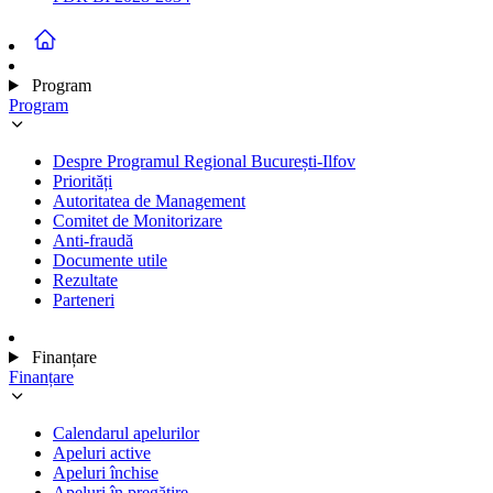
Program
Program
Despre Programul Regional București-Ilfov
Priorități
Autoritatea de Management
Comitet de Monitorizare
Anti-fraudă
Documente utile
Rezultate
Parteneri
Finanțare
Finanțare
Calendarul apelurilor
Apeluri active
Apeluri închise
Apeluri în pregătire