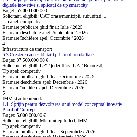
digitale inovative și aplicații de tip smart city.
Buget:
55.000.000,00 €
Solicitanți eligibili:
UAT orase/municipii, subunitati ...
Tip apel:
competitiv
Estimare publicare ghid final:
Iulie / 2026
Estimare deschidere apel:
Septembrie / 2026
Estimare închidere apel:
Octombrie / 2026
4
Infrastructura de transport
5.3.Cresterea accesibilitatii prin multimodalitate
Buget:
37.500.000,00 €
Solicitanți eligibili:
UAT judet Ilfov, UAT Bucuresti, ...
Tip apel:
competitiv
Estimare publicare ghid final:
Octombrie / 2026
Estimare deschidere apel:
Decembrie / 2026
Estimare închidere apel:
Decembrie / 2026
5
IMM și antreprenoriat
1.1. Sprijin pentru dezvoltarea unui model conceptual inovativ -
Proof of Concept
Buget:
5.000.000,00 €
Solicitanți eligibili:
Microintreprinderi, IMM
Tip apel:
competitiv
Estimare publicare ghid final:
Septembrie / 2026