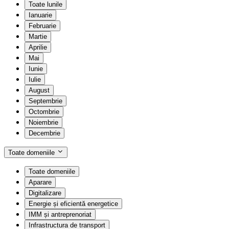
Toate lunile
Ianuarie
Februarie
Martie
Aprilie
Mai
Iunie
Iulie
August
Septembrie
Octombrie
Noiembrie
Decembrie
Toate domeniile
Toate domeniile
Aparare
Digitalizare
Energie și eficientă energetice
IMM și antreprenoriat
Infrastructura de transport