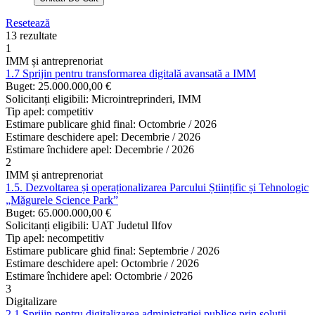
Resetează
13 rezultate
1
IMM și antreprenoriat
1.7 Sprijin pentru transformarea digitală avansată a IMM
Buget:
25.000.000,00 €
Solicitanți eligibili:
Microintreprinderi, IMM
Tip apel:
competitiv
Estimare publicare ghid final:
Octombrie / 2026
Estimare deschidere apel:
Decembrie / 2026
Estimare închidere apel:
Decembrie / 2026
2
IMM și antreprenoriat
1.5. Dezvoltarea și operaționalizarea Parcului Științific și Tehnologic
„Măgurele Science Park”
Buget:
65.000.000,00 €
Solicitanți eligibili:
UAT Judetul Ilfov
Tip apel:
necompetitiv
Estimare publicare ghid final:
Septembrie / 2026
Estimare deschidere apel:
Octombrie / 2026
Estimare închidere apel:
Octombrie / 2026
3
Digitalizare
2.1.Sprijin pentru digitalizarea administrației publice prin soluții