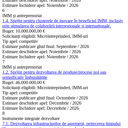
Estimare deschidere apel:
Noiembrie / 2026
Estimare închidere apel:
Noiembrie / 2026
6
IMM și antreprenoriat
1.4. Sprijin pentru clusterele de inovare în beneficiul IMM, inclusiv
prin stimularea de colaborării interregionale și internaționale.
Buget:
10.000.000,00 €
Solicitanți eligibili:
Microintreprinderi, IMM-uri
Tip apel:
competitiv
Estimare publicare ghid final:
Septembrie / 2026
Estimare deschidere apel:
Noiembrie / 2026
Estimare închidere apel:
Noiembrie / 2026
7
IMM și antreprenoriat
1.2. Sprijin pentru dezvoltarea de produse/procese noi sau
semnificativ îmbunătățite
Buget:
46.000.000,00 €
Solicitanți eligibili:
Microintreprinderi, IMM-uri
Tip apel:
competitiv
Estimare publicare ghid final:
Octombrie / 2026
Estimare deschidere apel:
Decembrie / 2026
Estimare închidere apel:
Decembrie / 2026
8
Instrumente integrate dezvoltare
7.1. Dezvoltarea infrastructurilor de agrement, petrecerea timpului