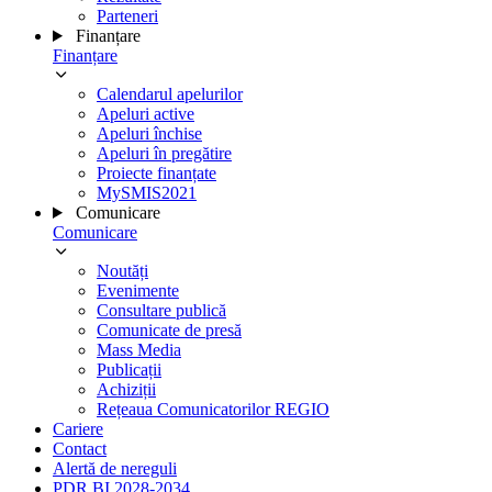
Parteneri
Finanțare
Finanțare
Calendarul apelurilor
Apeluri active
Apeluri închise
Apeluri în pregătire
Proiecte finanțate
MySMIS2021
Comunicare
Comunicare
Noutăți
Evenimente
Consultare publică
Comunicate de presă
Mass Media
Publicații
Achiziții
Rețeaua Comunicatorilor REGIO
Cariere
Contact
Alertă de nereguli
PDR BI 2028-2034