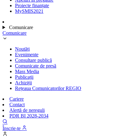
Proiecte finanțate
MySMIS2021
Comunicare
Comunicare
Noutăți
Evenimente
Consultare publică
Comunicate de presă
Mass Media
Publicații
Achiziții
Rețeaua Comunicatorilor REGIO
Cariere
Contact
Alertă de nereguli
PDR BI 2028-2034
Înscrie-te