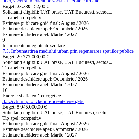
liber, sport si interactiune sociala in zonele urbane
Buget:
23.389.152,00 €
Solicitanți eligibili:
UAT orase, UAT Bucuresti, sectoa...
Tip apel:
competitiv
Estimare publicare ghid final:
August / 2026
Estimare deschidere apel:
Octombrie / 2026
Estimare închidere apel:
Martie / 2027
9
Instrumente integrate dezvoltare
7.3. Imbunatatirea mediului urban prin regenerarea spatiilor publice
Buget:
20.775.000,00 €
Solicitanți eligibili:
UAT orase, UAT Bucuresti, sectoa...
Tip apel:
competitiv
Estimare publicare ghid final:
August / 2026
Estimare deschidere apel:
Octombrie / 2026
Estimare închidere apel:
Martie / 2027
10
Energie și eficientă energetice
3.3.Actiuni pilot cladiri eficiente energetic
Buget:
8.945.000,00 €
Solicitanți eligibili:
UAT orase, UAT Bucuresti, secto...
Tip apel:
competitiv
Estimare publicare ghid final:
August / 2026
Estimare deschidere apel:
Octombrie / 2026
Estimare închidere apel:
Martie / 2027