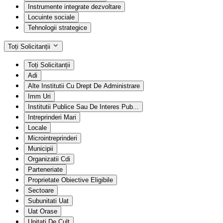
Instrumente integrate dezvoltare
Locuinte sociale
Tehnologii strategice
Toți Solicitanții
Toți Solicitanții
Adi
Alte Institutii Cu Drept De Administrare
Imm Uri
Institutii Publice Sau De Interes Pub...
Intreprinderi Mari
Locale
Microintreprinderi
Municipii
Organizatii Cdi
Parteneriate
Proprietate Obiective Eligibile
Sectoare
Subunitati Uat
Uat Orase
Unitati De Cult