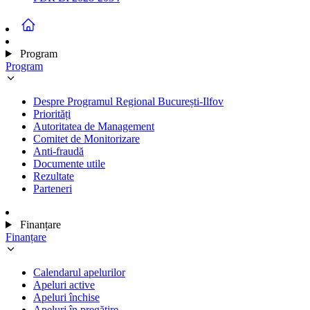
Program
Program
Despre Programul Regional București-Ilfov
Priorități
Autoritatea de Management
Comitet de Monitorizare
Anti-fraudă
Documente utile
Rezultate
Parteneri
Finanțare
Finanțare
Calendarul apelurilor
Apeluri active
Apeluri închise
Apeluri în pregătire