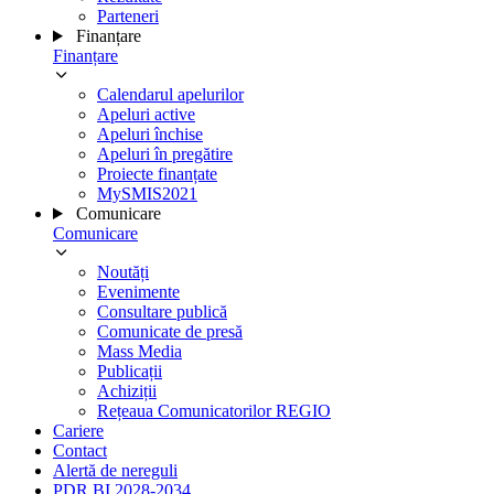
Parteneri
Finanțare
Finanțare
Calendarul apelurilor
Apeluri active
Apeluri închise
Apeluri în pregătire
Proiecte finanțate
MySMIS2021
Comunicare
Comunicare
Noutăți
Evenimente
Consultare publică
Comunicate de presă
Mass Media
Publicații
Achiziții
Rețeaua Comunicatorilor REGIO
Cariere
Contact
Alertă de nereguli
PDR BI 2028-2034