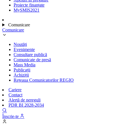
Proiecte finanțate
MySMIS2021
Comunicare
Comunicare
Noutăți
Evenimente
Consultare publică
Comunicate de presă
Mass Media
Publicații
Achiziții
Rețeaua Comunicatorilor REGIO
Cariere
Contact
Alertă de nereguli
PDR BI 2028-2034
Înscrie-te