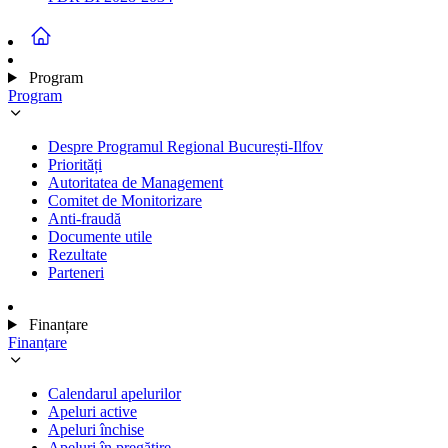
Program
Program
Despre Programul Regional București-Ilfov
Priorități
Autoritatea de Management
Comitet de Monitorizare
Anti-fraudă
Documente utile
Rezultate
Parteneri
Finanțare
Finanțare
Calendarul apelurilor
Apeluri active
Apeluri închise
Apeluri în pregătire