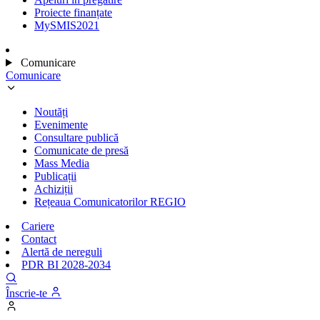
Proiecte finanțate
MySMIS2021
Comunicare
Comunicare
Noutăți
Evenimente
Consultare publică
Comunicate de presă
Mass Media
Publicații
Achiziții
Rețeaua Comunicatorilor REGIO
Cariere
Contact
Alertă de nereguli
PDR BI 2028-2034
Înscrie-te