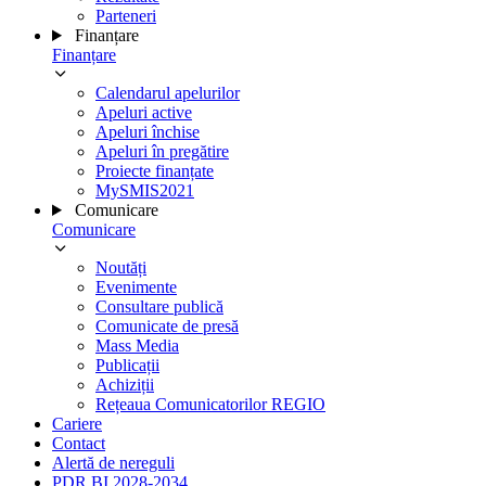
Parteneri
Finanțare
Finanțare
Calendarul apelurilor
Apeluri active
Apeluri închise
Apeluri în pregătire
Proiecte finanțate
MySMIS2021
Comunicare
Comunicare
Noutăți
Evenimente
Consultare publică
Comunicate de presă
Mass Media
Publicații
Achiziții
Rețeaua Comunicatorilor REGIO
Cariere
Contact
Alertă de nereguli
PDR BI 2028-2034