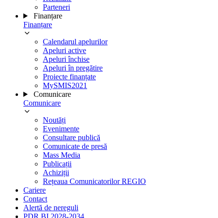
Parteneri
Finanțare
Finanțare
Calendarul apelurilor
Apeluri active
Apeluri închise
Apeluri în pregătire
Proiecte finanțate
MySMIS2021
Comunicare
Comunicare
Noutăți
Evenimente
Consultare publică
Comunicate de presă
Mass Media
Publicații
Achiziții
Rețeaua Comunicatorilor REGIO
Cariere
Contact
Alertă de nereguli
PDR BI 2028-2034