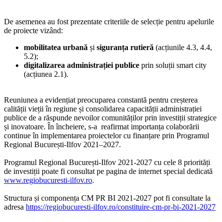
De asemenea au fost prezentate criteriile de selecție pentru apelurile
de proiecte vizând:
mobilitatea urbană
și
siguranța rutieră
(acțiunile 4.3, 4.4,
5.2);
digitalizarea administrației publice
prin soluții smart city
(acțiunea 2.1).
Reuniunea a evidențiat preocuparea constantă pentru creșterea
calității vieții în regiune și consolidarea capacității administrației
publice de a răspunde nevoilor comunităților prin investiții strategice
și inovatoare. În încheiere, s-a reafirmat importanța colaborării
continue în implementarea proiectelor cu finanțare prin Programul
Regional București-Ilfov 2021–2027.
Programul Regional București-Ilfov 2021-2027 cu cele 8 priorități
de investiții poate fi consultat pe pagina de internet special dedicată
www.regiobucuresti-ilfov.ro
.
Structura și componența CM PR BI 2021-2027 pot fi consultate la
adresa
https://regiobucuresti-ilfov.ro/constituire-cm-pr-bi-2021-2027