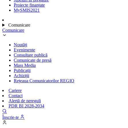
Proiecte finanțate
MySMIS2021
Comunicare
Comunicare
Noutăți
Evenimente
Consultare publică
Comunicate de presă
Mass Media
Publicații
Achiziții
Rețeaua Comunicatorilor REGIO
Cariere
Contact
Alertă de nereguli
PDR BI 2028-2034
Înscrie-te