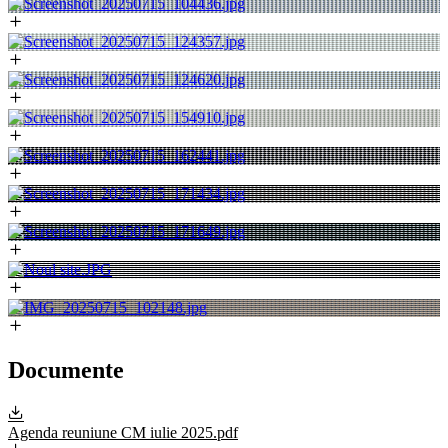
Documente
Agenda reuniune CM iulie 2025.pdf