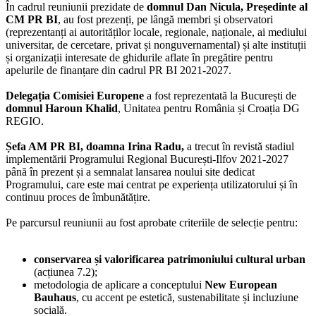
În cadrul reuniunii prezidate de
domnul Dan Nicula, Președinte al
CM PR BI
, au fost prezenți, pe lângă membri și observatori
(reprezentanți ai autorităților locale, regionale, naționale, ai mediului
universitar, de cercetare, privat și nonguvernamental) și alte instituții
și organizații interesate de ghidurile aflate în pregătire pentru
apelurile de finanțare din cadrul PR BI 2021-2027.
Delegația Comisiei Europene
a fost reprezentată la București de
domnul
Haroun Khalid
, Unitatea pentru România și Croația DG
REGIO.
Șefa AM PR BI, doamna Irina Radu,
a trecut în revistă stadiul
implementării Programului Regional București-Ilfov 2021-2027
până în prezent și a semnalat lansarea noului site dedicat
Programului, care este mai centrat pe experiența utilizatorului și în
continuu proces de îmbunătățire.
Pe parcursul reuniunii au fost aprobate criteriile de selecție pentru:
conservarea și valorificarea patrimoniului cultural urban
(acțiunea 7.2);
metodologia de aplicare a conceptului
New European
Bauhaus
, cu accent pe estetică, sustenabilitate și incluziune
socială.