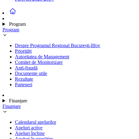
Program
Program
Despre Programul Regional București-Ilfov
Priorități
Autoritatea de Management
Comitet de Monitorizare
Anti-fraudă
Documente utile
Rezultate
Parteneri
Finanțare
Finanțare
Calendarul apelurilor
Apeluri active
Apeluri închise
Apeluri în pregătire