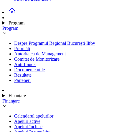
Program
Program
Despre Programul Regional București-Ilfov
Priorități
Autoritatea de Management
Comitet de Monitorizare
Anti-fraudă
Documente utile
Rezultate
Parteneri
Finanțare
Finanțare
Calendarul apelurilor
Apeluri active
Apeluri închise
Apeluri în pregătire