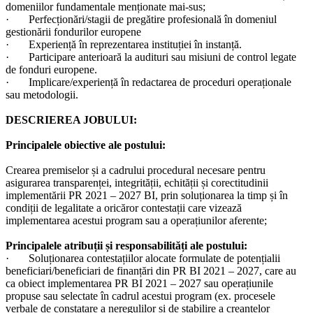
domeniilor fundamentale menționate mai-sus;
· Perfecționări/stagii de pregătire profesională în domeniul
gestionării fondurilor europene
· Experiență în reprezentarea instituției în instanță.
· Participare anterioară la audituri sau misiuni de control legate
de fonduri europene.
· Implicare/experiență în redactarea de proceduri operaționale
sau metodologii.
DESCRIEREA JOBULUI:
Principalele obiective ale postului:
Crearea premiselor și a cadrului procedural necesare pentru
asigurarea transparenței, integrității, echității și corectitudinii
implementării PR 2021 – 2027 BI, prin soluționarea la timp și în
condiții de legalitate a oricăror contestații care vizează
implementarea acestui program sau a operațiunilor aferente;
Principalele atribuții și responsabilități ale postului:
· Soluționarea contestațiilor alocate formulate de potențialii
beneficiari/beneficiari de finanțări din PR BI 2021 – 2027, care au
ca obiect implementarea PR BI 2021 – 2027 sau operațiunile
propuse sau selectate în cadrul acestui program (ex. procesele
verbale de constatare a neregulilor și de stabilire a creanțelor