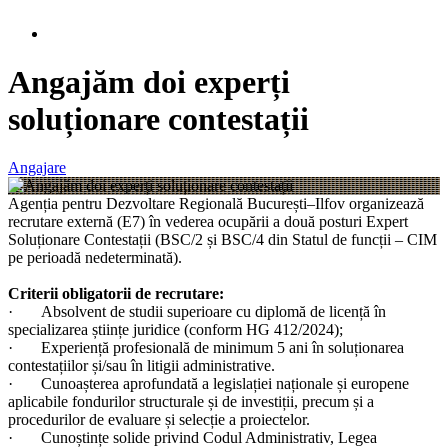
Angajăm doi experți
soluționare contestații
Angajare
Agenția pentru Dezvoltare Regională București–Ilfov organizează
recrutare externă (E7) în vederea ocupării a două posturi Expert
Soluționare Contestații (BSC/2 și BSC/4 din Statul de funcții – CIM
pe perioadă nedeterminată).
Criterii obligatorii de recrutare:
· Absolvent de studii superioare cu diplomă de licență în
specializarea științe juridice (conform HG 412/2024);
· Experiență profesională de minimum 5 ani în soluționarea
contestațiilor și/sau în litigii administrative.
· Cunoașterea aprofundată a legislației naționale și europene
aplicabile fondurilor structurale și de investiții, precum și a
procedurilor de evaluare și selecție a proiectelor.
· Cunoștințe solide privind Codul Administrativ, Legea