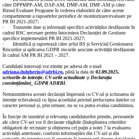
către DPPMPP-AM, DAP-AM, DMP-AM, DMF-AM și către
Biroul Evaluare Programe în vederea elaborării de către aceste
compartimente a rapoartelor periodice de monitorizare/evaluare pe
PR BI 2021-2027;
· Transmite date și informații specifice activităților desfășurate în
cadrul BSC necesare pentru întocmirea Declarației de Gestiune
specifice implementării PR BI 2021-2027;
· Identifică și raportează către șeful BS și Serviciul Gestionarea
Riscurilor și aplicarea GDPR riscurile asociate activității desfășurate
în cadrul AM PR BI 2021 – 2027.
Candidații interesați vor trimite pe adresa de e-mail
adriana.dulgheriu@adrbi.ro
,
până la data de
02.09.2025,
scrisorile de intenție
,
CV-urile actualizate
și
Declarația
consimțământ_ GDPR ADRBI
.
Netransmiterea acestei declarații împreună cu CV-ul și scrisoarea de
intenție echivalează cu lipsa acordului privind prelucrarea datelor cu
caracter personal și, prin urmare, nu se va putea evalua candidatura.
În funcție de numărul și relevanța candidaturilor primite, persoanele
ale căror CV-uri vor fi declarate eligibile (îndeplinirea criteriilor
obligatorii de recrutare și obținerea cel puțin a notei 7 la evaluarea
activității anterioare, conform informațiilor din CV-uri și din
scrisorile de intenție) vor fi anunțate în termen util despre data/datele