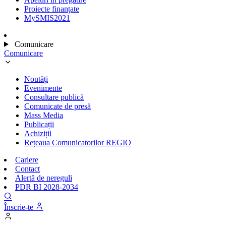
Proiecte finanțate
MySMIS2021
Comunicare
Comunicare
Noutăți
Evenimente
Consultare publică
Comunicate de presă
Mass Media
Publicații
Achiziții
Rețeaua Comunicatorilor REGIO
Cariere
Contact
Alertă de nereguli
PDR BI 2028-2034
Înscrie-te