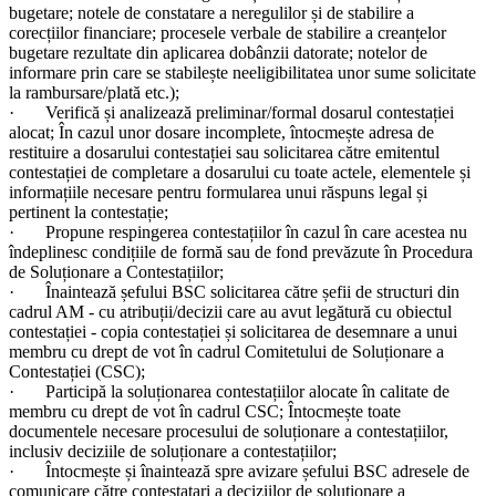
bugetare; notele de constatare a neregulilor și de stabilire a
corecțiilor financiare; procesele verbale de stabilire a creanțelor
bugetare rezultate din aplicarea dobânzii datorate; notelor de
informare prin care se stabilește neeligibilitatea unor sume solicitate
la rambursare/plată etc.);
· Verifică și analizează preliminar/formal dosarul contestației
alocat; În cazul unor dosare incomplete, întocmește adresa de
restituire a dosarului contestației sau solicitarea către emitentul
contestației de completare a dosarului cu toate actele, elementele și
informațiile necesare pentru formularea unui răspuns legal și
pertinent la contestație;
· Propune respingerea contestațiilor în cazul în care acestea nu
îndeplinesc condițiile de formă sau de fond prevăzute în Procedura
de Soluționare a Contestațiilor;
· Înaintează șefului BSC solicitarea către șefii de structuri din
cadrul AM - cu atribuții/decizii care au avut legătură cu obiectul
contestației - copia contestației și solicitarea de desemnare a unui
membru cu drept de vot în cadrul Comitetului de Soluționare a
Contestației (CSC);
· Participă la soluționarea contestațiilor alocate în calitate de
membru cu drept de vot în cadrul CSC; Întocmește toate
documentele necesare procesului de soluționare a contestațiilor,
inclusiv deciziile de soluționare a contestațiilor;
· Întocmește și înaintează spre avizare șefului BSC adresele de
comunicare către contestatari a deciziilor de soluționare a