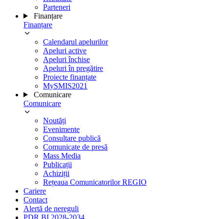
Parteneri
Finanțare
Finanțare
Calendarul apelurilor
Apeluri active
Apeluri închise
Apeluri în pregătire
Proiecte finanțate
MySMIS2021
Comunicare
Comunicare
Noutăți
Evenimente
Consultare publică
Comunicate de presă
Mass Media
Publicații
Achiziții
Rețeaua Comunicatorilor REGIO
Cariere
Contact
Alertă de nereguli
PDR BI 2028-2034