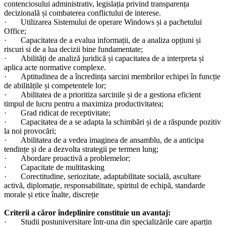
contenciosului administrativ, legislația privind transparența
decizională și combaterea conflictului de interese.
· Utilizarea Sistemului de operare Windows și a pachetului
Office;
· Capacitatea de a evalua informații, de a analiza opțiuni și
riscuri si de a lua decizii bine fundamentate;
· Abilități de analiză juridică și capacitatea de a interpreta și
aplica acte normative complexe.
· Aptitudinea de a încredința sarcini membrilor echipei în funcție
de abilitățile și competentele lor;
· Abilitatea de a prioritiza sarcinile și de a gestiona eficient
timpul de lucru pentru a maximiza productivitatea;
· Grad ridicat de receptivitate;
· Capacitatea de a se adapta la schimbări și de a răspunde pozitiv
la noi provocări;
· Abilitatea de a vedea imaginea de ansamblu, de a anticipa
tendințe și de a dezvolta strategii pe termen lung;
· Abordare proactivă a problemelor;
· Capacitate de multitasking
· Corectitudine, seriozitate, adaptabilitate socială, ascultare
activă, diplomație, responsabilitate, spiritul de echipă, standarde
morale și etice înalte, discreție
Criterii a căror îndeplinire constituie un avantaj:
· Studii postuniversitare într-una din specializările care aparțin