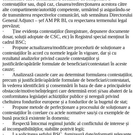
contestațiilor sau, după caz, clasarea/redirecționarea acestora către
alte compartimente/autorități competente, urmărind și asigurându-se
de transmiterea respectivelor comunicări, sub semnătura Directorului
General Adjunct – șef AM PR BI, cu respectarea termenului legal
prevăzut;
· Ține evidența contestațiilor (înregistrare, depunere documente
dosar, soluții adoptate de CSC, etc) în Registrul special menținut în
cadrul BSC;
· Propune actualizarea/modificare procedurii de soluționare a
contestațiilor în acord cu normele legale în vigoare, dar și cu
rezultatul analizelor privind cauzele contestațiilor și
justificările/apărările formulate de beneficiari/contestatari în aceste
cauze;
· Analizează cauzele care au determinat formularea contestațiilor,
precum și justificările/apărările formulate de beneficiari/contestatari,
în vederea identificării și consemnării în baza de date a principalelor
obstacole/motive/neînțelegeri care determină erori și/sau abateri de la
conformitatea legislației achizițiilor publice și nereguli privind
cheltuirea fondurilor europene și a fondurilor de la bugetul de stat;
· Propune metode de perfecționare a procesului de soluționare a
contestațiilor în corelare cu actele normative sau/și cu exemplele de
bună practică existente în domeniu;
· Respectă întocmai regimul juridic al conflictului de interese și
al incompatibilităților, stabilite potrivit legii;
· La solicitarea șefului BSC, furnizează date/informații relevante