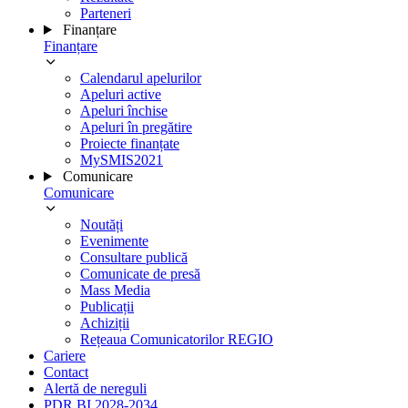
Parteneri
Finanțare
Finanțare
Calendarul apelurilor
Apeluri active
Apeluri închise
Apeluri în pregătire
Proiecte finanțate
MySMIS2021
Comunicare
Comunicare
Noutăți
Evenimente
Consultare publică
Comunicate de presă
Mass Media
Publicații
Achiziții
Rețeaua Comunicatorilor REGIO
Cariere
Contact
Alertă de nereguli
PDR BI 2028-2034