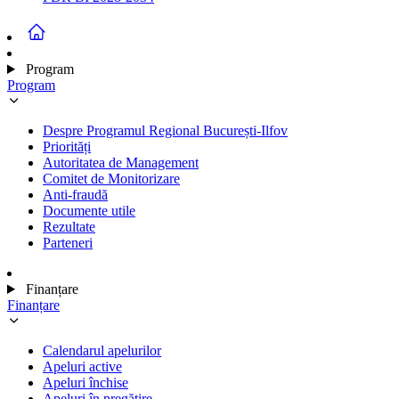
Program
Program
Despre Programul Regional București-Ilfov
Priorități
Autoritatea de Management
Comitet de Monitorizare
Anti-fraudă
Documente utile
Rezultate
Parteneri
Finanțare
Finanțare
Calendarul apelurilor
Apeluri active
Apeluri închise
Apeluri în pregătire