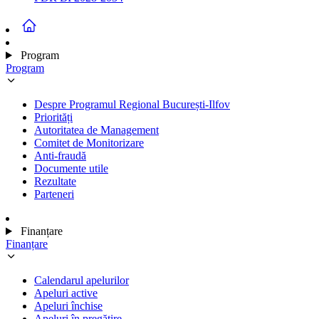
Program
Program
Despre Programul Regional București-Ilfov
Priorități
Autoritatea de Management
Comitet de Monitorizare
Anti-fraudă
Documente utile
Rezultate
Parteneri
Finanțare
Finanțare
Calendarul apelurilor
Apeluri active
Apeluri închise
Apeluri în pregătire