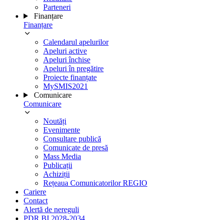
Parteneri
Finanțare
Finanțare
Calendarul apelurilor
Apeluri active
Apeluri închise
Apeluri în pregătire
Proiecte finanțate
MySMIS2021
Comunicare
Comunicare
Noutăți
Evenimente
Consultare publică
Comunicate de presă
Mass Media
Publicații
Achiziții
Rețeaua Comunicatorilor REGIO
Cariere
Contact
Alertă de nereguli
PDR BI 2028-2034