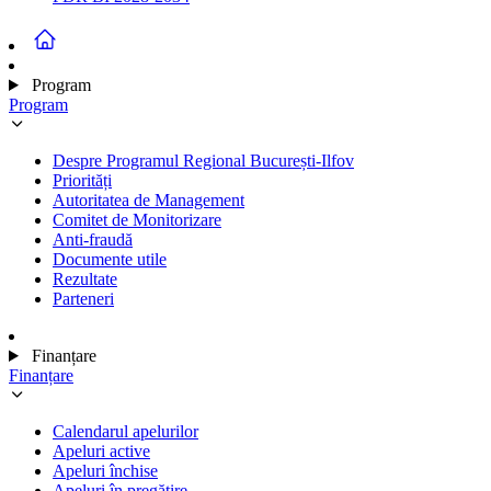
Program
Program
Despre Programul Regional București-Ilfov
Priorități
Autoritatea de Management
Comitet de Monitorizare
Anti-fraudă
Documente utile
Rezultate
Parteneri
Finanțare
Finanțare
Calendarul apelurilor
Apeluri active
Apeluri închise
Apeluri în pregătire