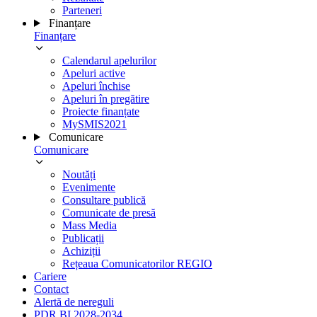
Parteneri
Finanțare
Finanțare
Calendarul apelurilor
Apeluri active
Apeluri închise
Apeluri în pregătire
Proiecte finanțate
MySMIS2021
Comunicare
Comunicare
Noutăți
Evenimente
Consultare publică
Comunicate de presă
Mass Media
Publicații
Achiziții
Rețeaua Comunicatorilor REGIO
Cariere
Contact
Alertă de nereguli
PDR BI 2028-2034