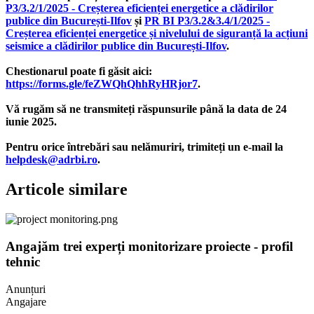
P3/3.2/1/2025 - Creșterea eficienței energetice a clădirilor
publice din București-Ilfov
și
PR BI P3/3.2&3.4/1/2025 -
Creșterea eficienței energetice și nivelului de siguranță la acțiuni
seismice a clădirilor publice din București-Ilfov
.
Chestionarul poate fi găsit aici:
https://forms.gle/feZWQhQhhRyHRjor7
.
Vă rugăm să ne transmiteți răspunsurile până la data de 24
iunie 2025.
Pentru orice întrebări sau nelămuriri, trimiteți un e-mail la
helpdesk@adrbi.ro
.
Articole similare
Angajăm trei experți monitorizare proiecte - profil
tehnic
Anunțuri
Angajare