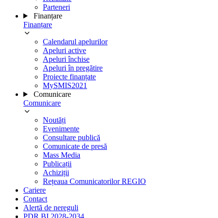
Parteneri
Finanțare
Finanțare
Calendarul apelurilor
Apeluri active
Apeluri închise
Apeluri în pregătire
Proiecte finanțate
MySMIS2021
Comunicare
Comunicare
Noutăți
Evenimente
Consultare publică
Comunicate de presă
Mass Media
Publicații
Achiziții
Rețeaua Comunicatorilor REGIO
Cariere
Contact
Alertă de nereguli
PDR BI 2028-2034