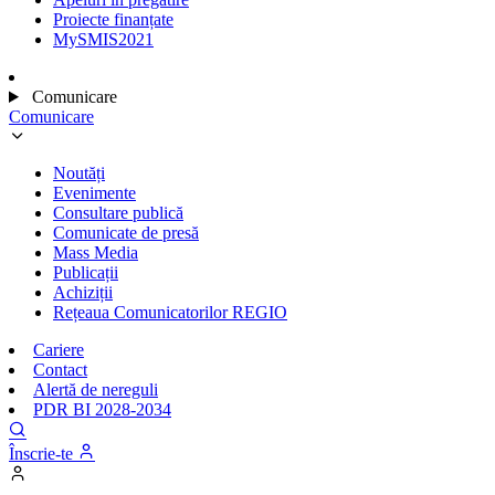
Proiecte finanțate
MySMIS2021
Comunicare
Comunicare
Noutăți
Evenimente
Consultare publică
Comunicate de presă
Mass Media
Publicații
Achiziții
Rețeaua Comunicatorilor REGIO
Cariere
Contact
Alertă de nereguli
PDR BI 2028-2034
Înscrie-te