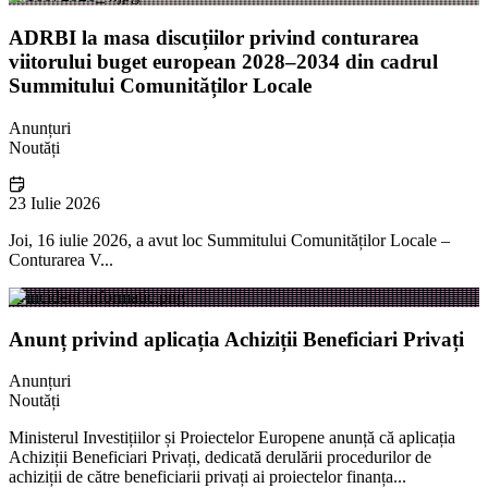
ADRBI la masa discuțiilor privind conturarea
viitorului buget european 2028–2034 din cadrul
Summitului Comunităților Locale
Anunțuri
Noutăți
23 Iulie 2026
Joi, 16 iulie 2026, a avut loc Summitului Comunităților Locale –
Conturarea V...
Anunț privind aplicația Achiziții Beneficiari Privați
Anunțuri
Noutăți
Ministerul Investițiilor și Proiectelor Europene anunță că aplicația
Achiziții Beneficiari Privați, dedicată derulării procedurilor de
achiziții de către beneficiarii privați ai proiectelor finanța...