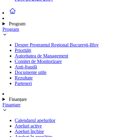
Program
Program
Despre Programul Regional București-Ilfov
Priorități
Autoritatea de Management
Comitet de Monitorizare
Anti-fraudă
Documente utile
Rezultate
Parteneri
Finanțare
Finanțare
Calendarul apelurilor
Apeluri active
Apeluri închise
Apeluri în pregătire