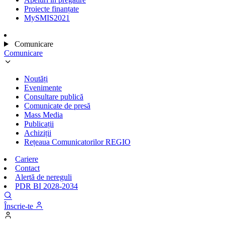
Proiecte finanțate
MySMIS2021
Comunicare
Comunicare
Noutăți
Evenimente
Consultare publică
Comunicate de presă
Mass Media
Publicații
Achiziții
Rețeaua Comunicatorilor REGIO
Cariere
Contact
Alertă de nereguli
PDR BI 2028-2034
Înscrie-te