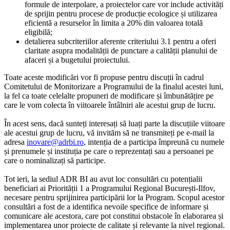
formule de interpolare, a proiectelor care vor include activități
de sprijin pentru procese de producție ecologice și utilizarea
eficientă a resurselor în limita a 20% din valoarea totală
eligibilă;
detalierea subcriteriilor aferente criteriului 3.1 pentru a oferi
claritate asupra modalității de punctare a calității planului de
afaceri și a bugetului proiectului.
Toate aceste modificări vor fi propuse pentru discuții în cadrul
Comitetului de Monitorizare a Programului de la finalul acestei luni,
la fel ca toate celelalte propuneri de modificare și îmbunătățire pe
care le vom colecta în viitoarele întâlniri ale acestui grup de lucru.
În acest sens, dacă sunteți interesați să luați parte la discuțiile viitoare
ale acestui grup de lucru, vă invităm să ne transmiteți pe e-mail la
adresa
inovare@adrbi.ro
, intenția de a participa împreună cu numele
și prenumele și instituția pe care o reprezentați sau a persoanei pe
care o nominalizați să participe.
Tot ieri, la sediul ADR BI au avut loc consultări cu potențialii
beneficiari ai Priorității 1 a Programului Regional București-Ilfov,
necesare pentru sprijinirea participării lor la Program. Scopul acestor
consultări a fost de a identifica nevoile specifice de informare și
comunicare ale acestora, care pot constitui obstacole în elaborarea și
implementarea unor proiecte de calitate și relevante la nivel regional.