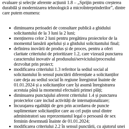
evaluare și selecție aferente acțiunii 1.8 – „Sprijin pentru creșterea
durabilă și modernizarea tehnologică a microîntreprinderilor”, dintre
care putem enumera:
diminuarea perioadei de consultare publică a ghidului
solicitantului de la 3 luni la 2 luni;
menținerea celor 2 luni pentru pregătirea proiectelor de la
momentul lansării apelului și a ghidului solicitantului final;
definirea inovării de produs și de proces, pentru a oferi
claritate criteriului de prioritizare 1.2, care vizează punctarea
caracterului inovativ al produsului/serviciului/procesului
dezvoltat prin proiect;
modificarea criteriului 1.3 referitor la sediul social al
solicitantului în sensul punctării diferențiate a solicitanților
care deja au sediul social în regiune înregistrat înainte de
01.01.2024 și a solicitanților care își asumă înregistrarea
acestuia până la momentul efectuării primei plăți;
diminuarea punctajului aferent criteriului 1.4 și punctarea
proiectelor care includ activități de internaționalizare;
încurajarea egalității de gen prin acordarea de puncte
suplimentare solicitanților care au cel puțin unul dintre
administratori sau reprezentantul legal o persoană de sex
feminin desemnată înainte de 01.01.2024;
modificarea criteriului 2.2 în sensul punctării, cu ajutorul unei