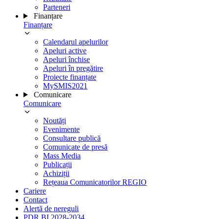
Parteneri
Finanțare
Finanțare
Calendarul apelurilor
Apeluri active
Apeluri închise
Apeluri în pregătire
Proiecte finanțate
MySMIS2021
Comunicare
Comunicare
Noutăți
Evenimente
Consultare publică
Comunicate de presă
Mass Media
Publicații
Achiziții
Rețeaua Comunicatorilor REGIO
Cariere
Contact
Alertă de nereguli
PDR BI 2028-2034