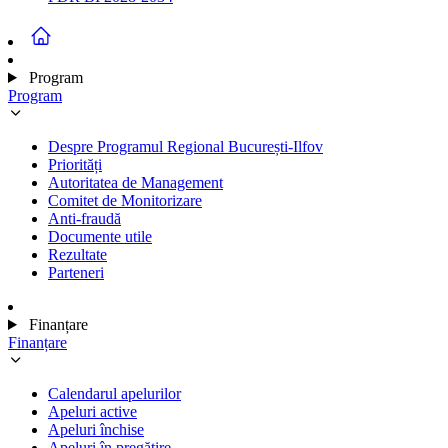
Program
Program
Despre Programul Regional București-Ilfov
Priorități
Autoritatea de Management
Comitet de Monitorizare
Anti-fraudă
Documente utile
Rezultate
Parteneri
Finanțare
Finanțare
Calendarul apelurilor
Apeluri active
Apeluri închise
Apeluri în pregătire