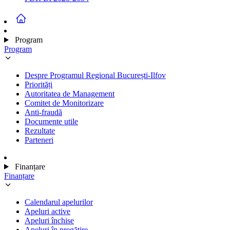
Program
Program
Despre Programul Regional București-Ilfov
Priorități
Autoritatea de Management
Comitet de Monitorizare
Anti-fraudă
Documente utile
Rezultate
Parteneri
Finanțare
Finanțare
Calendarul apelurilor
Apeluri active
Apeluri închise
Apeluri în pregătire