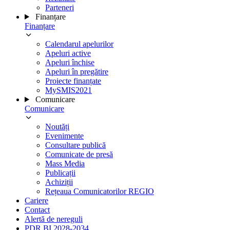
Parteneri
Finanțare
Finanțare
Calendarul apelurilor
Apeluri active
Apeluri închise
Apeluri în pregătire
Proiecte finanțate
MySMIS2021
Comunicare
Comunicare
Noutăți
Evenimente
Consultare publică
Comunicate de presă
Mass Media
Publicații
Achiziții
Rețeaua Comunicatorilor REGIO
Cariere
Contact
Alertă de nereguli
PDR BI 2028-2034