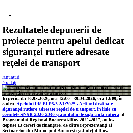
Rezultatele depunerii de
proiecte pentru apelul dedicat
siguranței rutiere adresate
rețelei de transport
Anunțuri
Noutăți
În perioada 16.03.2026, ora 12:00 - 30.04.2026, ora 12:00, în
cadrul
Apelului PR BI P5/5.2/1/2025 - Acțiuni destinate
siguranței rutiere adresate rețelei de transport, în linie cu
cerințele SNSR 2020-2030 și auditului de siguranță rutieră
al
Programului Regional București-Ilfov 2021-2027, au fost
depuse 13 cereri de finanțare, de către reprezentanți ai
Sectoarelor din Municipiul București și Județul Ilfov.