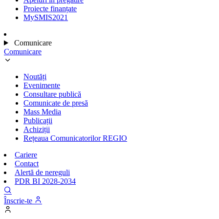
Proiecte finanțate
MySMIS2021
Comunicare
Comunicare
Noutăți
Evenimente
Consultare publică
Comunicate de presă
Mass Media
Publicații
Achiziții
Rețeaua Comunicatorilor REGIO
Cariere
Contact
Alertă de nereguli
PDR BI 2028-2034
Înscrie-te