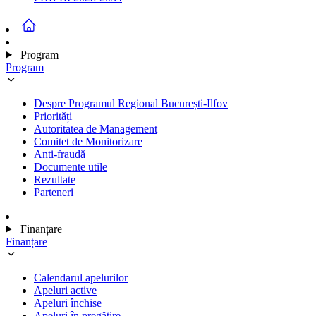
Program
Program
Despre Programul Regional București-Ilfov
Priorități
Autoritatea de Management
Comitet de Monitorizare
Anti-fraudă
Documente utile
Rezultate
Parteneri
Finanțare
Finanțare
Calendarul apelurilor
Apeluri active
Apeluri închise
Apeluri în pregătire