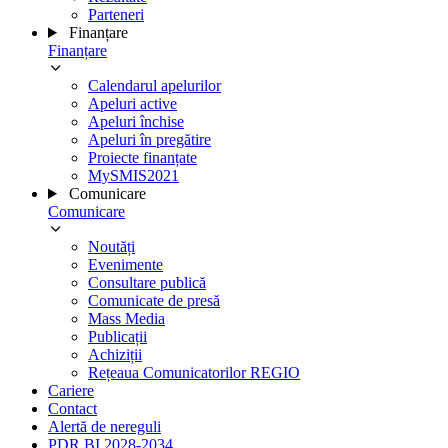
Parteneri
Finanțare
Finanțare
Calendarul apelurilor
Apeluri active
Apeluri închise
Apeluri în pregătire
Proiecte finanțate
MySMIS2021
Comunicare
Comunicare
Noutăți
Evenimente
Consultare publică
Comunicate de presă
Mass Media
Publicații
Achiziții
Rețeaua Comunicatorilor REGIO
Cariere
Contact
Alertă de nereguli
PDR BI 2028-2034