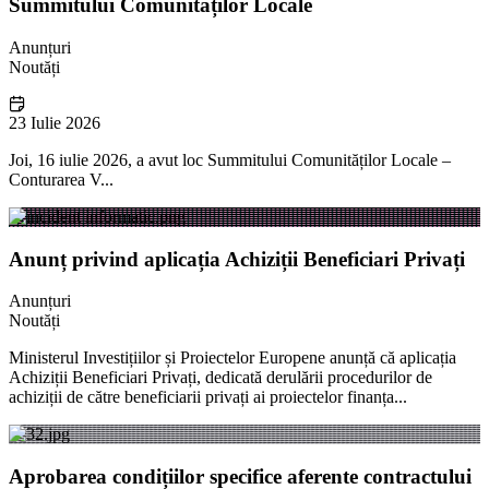
Summitului Comunităților Locale
Anunțuri
Noutăți
23 Iulie 2026
Joi, 16 iulie 2026, a avut loc Summitului Comunităților Locale –
Conturarea V...
Anunț privind aplicația Achiziții Beneficiari Privați
Anunțuri
Noutăți
Ministerul Investițiilor și Proiectelor Europene anunță că aplicația
Achiziții Beneficiari Privați, dedicată derulării procedurilor de
achiziții de către beneficiarii privați ai proiectelor finanța...
Aprobarea condițiilor specifice aferente contractului