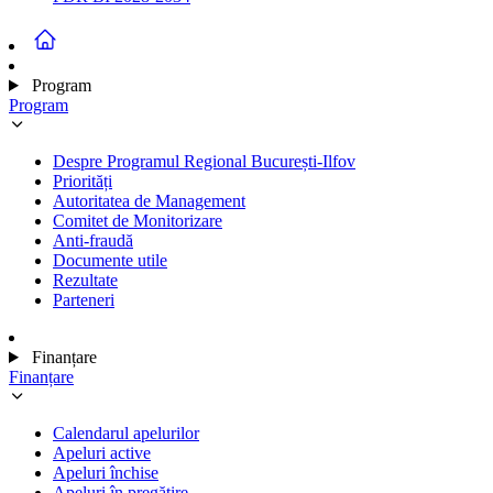
Program
Program
Despre Programul Regional București-Ilfov
Priorități
Autoritatea de Management
Comitet de Monitorizare
Anti-fraudă
Documente utile
Rezultate
Parteneri
Finanțare
Finanțare
Calendarul apelurilor
Apeluri active
Apeluri închise
Apeluri în pregătire