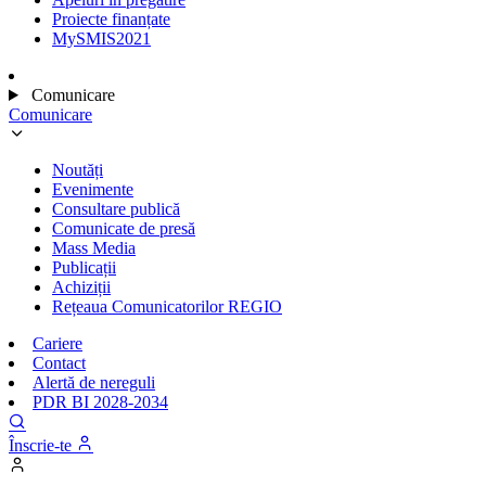
Proiecte finanțate
MySMIS2021
Comunicare
Comunicare
Noutăți
Evenimente
Consultare publică
Comunicate de presă
Mass Media
Publicații
Achiziții
Rețeaua Comunicatorilor REGIO
Cariere
Contact
Alertă de nereguli
PDR BI 2028-2034
Înscrie-te