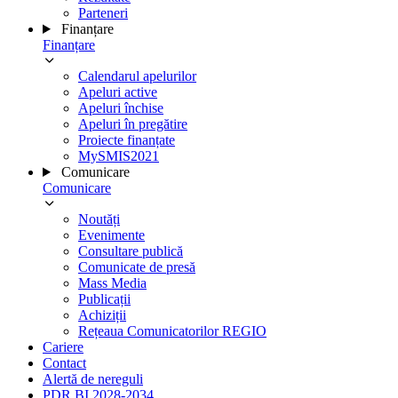
Parteneri
Finanțare
Finanțare
Calendarul apelurilor
Apeluri active
Apeluri închise
Apeluri în pregătire
Proiecte finanțate
MySMIS2021
Comunicare
Comunicare
Noutăți
Evenimente
Consultare publică
Comunicate de presă
Mass Media
Publicații
Achiziții
Rețeaua Comunicatorilor REGIO
Cariere
Contact
Alertă de nereguli
PDR BI 2028-2034