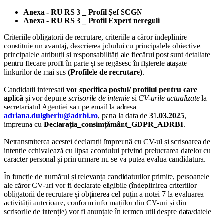
Anexa - RU RS 3 _ Profil Șef SCGN
Anexa - RU RS 3 _ Profil Expert nereguli
Criteriile obligatorii de recrutare, criteriile a căror îndeplinire
constituie un avantaj, descrierea jobului cu principalele obiective,
principalele atribuții și responsabilități ale fiecărui post sunt detaliate
pentru fiecare profil în parte și se regăsesc în fișierele atașate
linkurilor de mai sus
(Profilele de recrutare)
.
Candidatii interesati
vor specifica postul/ profilul pentru care
aplică
și vor depune
scrisorile de intentie
si
CV-urile actualizate
la
secretariatul Agentiei sau pe email la adresa
adriana.dulgheriu@adrbi.ro
, pana la data de
31.03.2025
,
impreuna cu
Declarația_consimțământ_GDPR_ADRBI
.
Netransmiterea acestei declarații împreună cu CV-ul și scrisoarea de
intenție echivalează cu lipsa acordului privind prelucrarea datelor cu
caracter personal și prin urmare nu se va putea evalua candidatura.
În funcție de numărul și relevanța candidaturilor primite, persoanele
ale căror CV-uri vor fi declarate eligibile (îndeplinirea criteriilor
obligatorii de recrutare și obținerea cel puțin a notei 7 la evaluarea
activității anterioare, conform informațiilor din CV-uri și din
scrisorile de intenție) vor fi anunțate în termen util despre data/datele