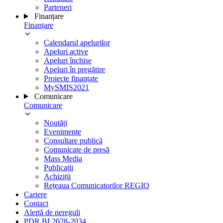
Parteneri
Finanțare
Finanțare
Calendarul apelurilor
Apeluri active
Apeluri închise
Apeluri în pregătire
Proiecte finanțate
MySMIS2021
Comunicare
Comunicare
Noutăți
Evenimente
Consultare publică
Comunicate de presă
Mass Media
Publicații
Achiziții
Rețeaua Comunicatorilor REGIO
Cariere
Contact
Alertă de nereguli
PDR BI 2028-2034