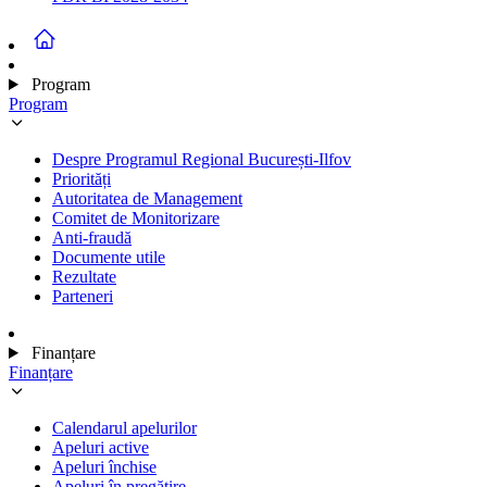
Program
Program
Despre Programul Regional București-Ilfov
Priorități
Autoritatea de Management
Comitet de Monitorizare
Anti-fraudă
Documente utile
Rezultate
Parteneri
Finanțare
Finanțare
Calendarul apelurilor
Apeluri active
Apeluri închise
Apeluri în pregătire