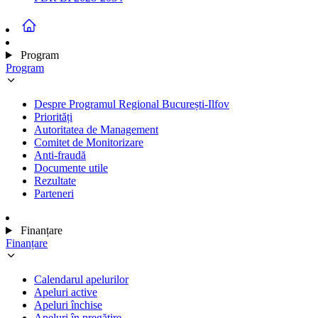
Program
Program
Despre Programul Regional București-Ilfov
Priorități
Autoritatea de Management
Comitet de Monitorizare
Anti-fraudă
Documente utile
Rezultate
Parteneri
Finanțare
Finanțare
Calendarul apelurilor
Apeluri active
Apeluri închise
Apeluri în pregătire