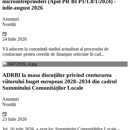
microîntreprinderi (Apel PR BI P1/1.8/1/2024) -
iulie-august 2026
Anunțuri
Noutăți
24 Iulie 2026
Vă aducem la cunoștință stadiul actualizat al procesului de
contractare pentru cererile de finanțare selectate în cad...
ADRBI la masa discuțiilor privind conturarea
viitorului buget european 2028–2034 din cadrul
Summitului Comunităților Locale
Anunțuri
Noutăți
23 Iulie 2026
Joi, 16 iulie 2026, a avut loc Summitului Comunităților Locale –