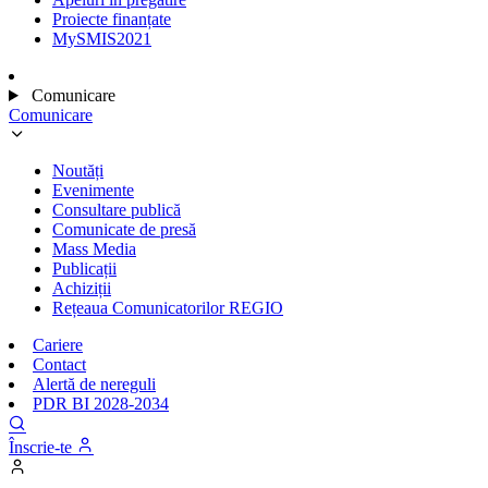
Proiecte finanțate
MySMIS2021
Comunicare
Comunicare
Noutăți
Evenimente
Consultare publică
Comunicate de presă
Mass Media
Publicații
Achiziții
Rețeaua Comunicatorilor REGIO
Cariere
Contact
Alertă de nereguli
PDR BI 2028-2034
Înscrie-te