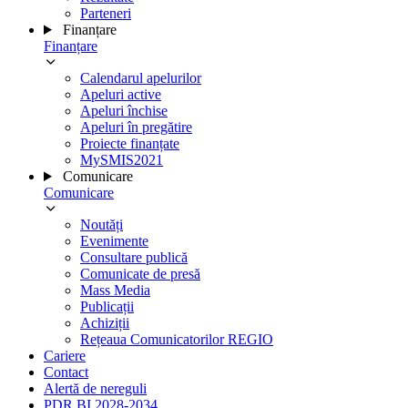
Parteneri
Finanțare
Finanțare
Calendarul apelurilor
Apeluri active
Apeluri închise
Apeluri în pregătire
Proiecte finanțate
MySMIS2021
Comunicare
Comunicare
Noutăți
Evenimente
Consultare publică
Comunicate de presă
Mass Media
Publicații
Achiziții
Rețeaua Comunicatorilor REGIO
Cariere
Contact
Alertă de nereguli
PDR BI 2028-2034