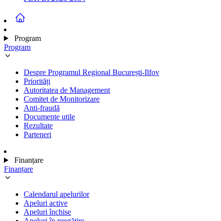
Program
Program
Despre Programul Regional București-Ilfov
Priorități
Autoritatea de Management
Comitet de Monitorizare
Anti-fraudă
Documente utile
Rezultate
Parteneri
Finanțare
Finanțare
Calendarul apelurilor
Apeluri active
Apeluri închise
Apeluri în pregătire