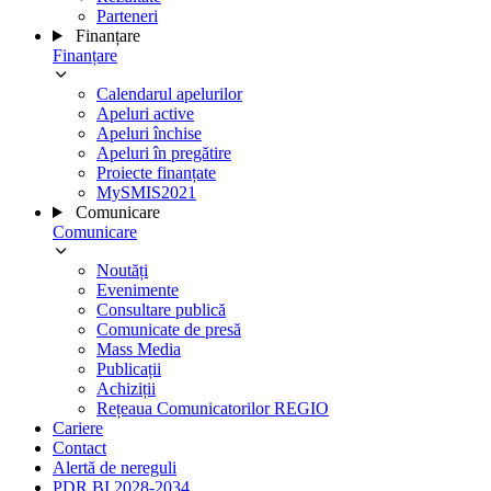
Parteneri
Finanțare
Finanțare
Calendarul apelurilor
Apeluri active
Apeluri închise
Apeluri în pregătire
Proiecte finanțate
MySMIS2021
Comunicare
Comunicare
Noutăți
Evenimente
Consultare publică
Comunicate de presă
Mass Media
Publicații
Achiziții
Rețeaua Comunicatorilor REGIO
Cariere
Contact
Alertă de nereguli
PDR BI 2028-2034