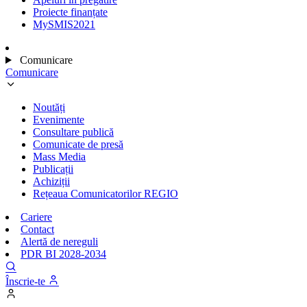
Proiecte finanțate
MySMIS2021
Comunicare
Comunicare
Noutăți
Evenimente
Consultare publică
Comunicate de presă
Mass Media
Publicații
Achiziții
Rețeaua Comunicatorilor REGIO
Cariere
Contact
Alertă de nereguli
PDR BI 2028-2034
Înscrie-te