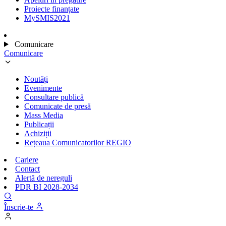
Proiecte finanțate
MySMIS2021
Comunicare
Comunicare
Noutăți
Evenimente
Consultare publică
Comunicate de presă
Mass Media
Publicații
Achiziții
Rețeaua Comunicatorilor REGIO
Cariere
Contact
Alertă de nereguli
PDR BI 2028-2034
Înscrie-te