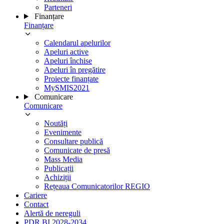
Parteneri
Finanțare
Finanțare
Calendarul apelurilor
Apeluri active
Apeluri închise
Apeluri în pregătire
Proiecte finanțate
MySMIS2021
Comunicare
Comunicare
Noutăți
Evenimente
Consultare publică
Comunicate de presă
Mass Media
Publicații
Achiziții
Rețeaua Comunicatorilor REGIO
Cariere
Contact
Alertă de nereguli
PDR BI 2028-2034