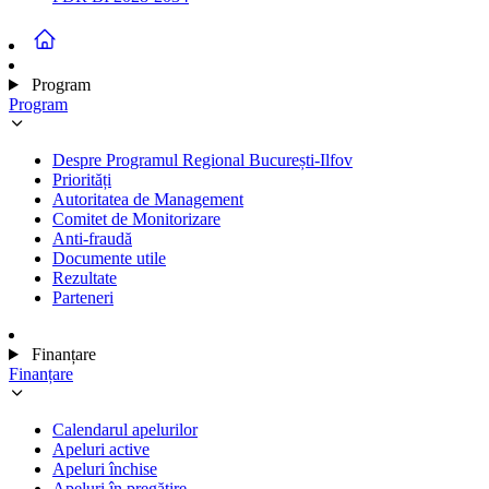
Program
Program
Despre Programul Regional București-Ilfov
Priorități
Autoritatea de Management
Comitet de Monitorizare
Anti-fraudă
Documente utile
Rezultate
Parteneri
Finanțare
Finanțare
Calendarul apelurilor
Apeluri active
Apeluri închise
Apeluri în pregătire