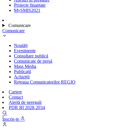
Proiecte finanțate
MySMIS2021
Comunicare
Comunicare
Noutăți
Evenimente
Consultare publică
Comunicate de presă
Mass Media
Publicații
Achiziții
Rețeaua Comunicatorilor REGIO
Cariere
Contact
Alertă de nereguli
PDR BI 2028-2034
Înscrie-te