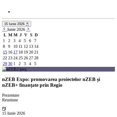
15 Iunie 2026
Iunie 2026
L
M
M
J
V
S
D
1
2
3
4
5
6
7
8
9
10
11
12
13
14
15
16
17
18
19
20
21
22
23
24
25
26
27
28
29
30
1
2
3
4
5
nZEB Expo: promovarea proiectelor nZEB și
nZEB+ finanțate prin Regio
Prezentare
Reuniune
15 Iunie 2026