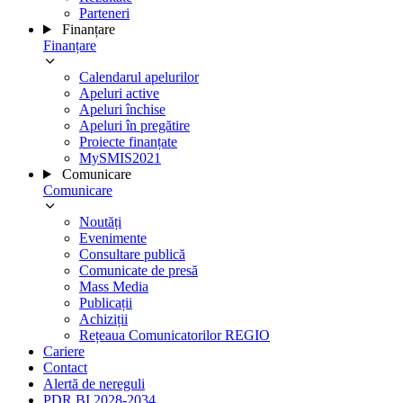
Parteneri
Finanțare
Finanțare
Calendarul apelurilor
Apeluri active
Apeluri închise
Apeluri în pregătire
Proiecte finanțate
MySMIS2021
Comunicare
Comunicare
Noutăți
Evenimente
Consultare publică
Comunicate de presă
Mass Media
Publicații
Achiziții
Rețeaua Comunicatorilor REGIO
Cariere
Contact
Alertă de nereguli
PDR BI 2028-2034