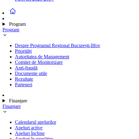
Program
Program
Despre Programul Regional București-Ilfov
Priorități
Autoritatea de Management
Comitet de Monitorizare
Anti-fraudă
Documente utile
Rezultate
Parteneri
Finanțare
Finanțare
Calendarul apelurilor
Apeluri active
Apeluri închise
Apeluri în pregătire