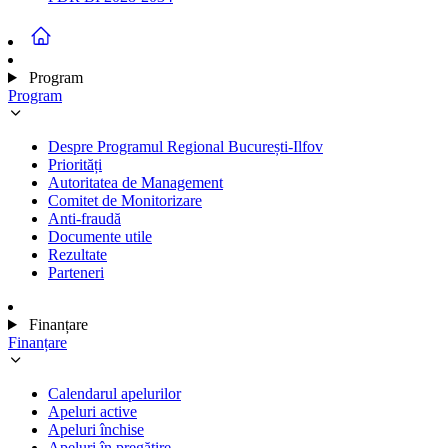
Program
Program
Despre Programul Regional București-Ilfov
Priorități
Autoritatea de Management
Comitet de Monitorizare
Anti-fraudă
Documente utile
Rezultate
Parteneri
Finanțare
Finanțare
Calendarul apelurilor
Apeluri active
Apeluri închise
Apeluri în pregătire