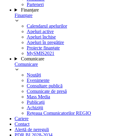
Parteneri
Finanțare
Finanțare
Calendarul apelurilor
Apeluri active
Apeluri închise
Apeluri în pregătire
Proiecte finanțate
MySMIS2021
Comunicare
Comunicare
Noutăți
Evenimente
Consultare publică
Comunicate de presă
Mass Media
Publicații
Achiziții
Rețeaua Comunicatorilor REGIO
Cariere
Contact
Alertă de nereguli
PDR BI 2028-2034