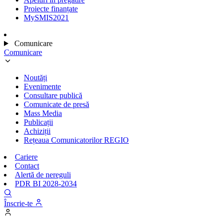
Proiecte finanțate
MySMIS2021
Comunicare
Comunicare
Noutăți
Evenimente
Consultare publică
Comunicate de presă
Mass Media
Publicații
Achiziții
Rețeaua Comunicatorilor REGIO
Cariere
Contact
Alertă de nereguli
PDR BI 2028-2034
Înscrie-te