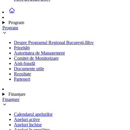
Program
Program
Despre Programul Regional București-Ilfov
Priorități
Autoritatea de Management
Comitet de Monitorizare
Anti-fraudă
Documente utile
Rezultate
Parteneri
Finanțare
Finanțare
Calendarul apelurilor
Apeluri active
Apeluri închise
Apeluri în pregătire