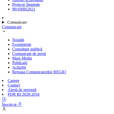
Proiecte finanțate
MySMIS2021
Comunicare
Comunicare
Noutăți
Evenimente
Consultare publică
Comunicate de presă
Mass Media
Publicații
Achiziții
Rețeaua Comunicatorilor REGIO
Cariere
Contact
Alertă de nereguli
PDR BI 2028-2034
Înscrie-te