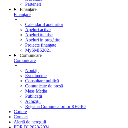
Parteneri
Finanțare
Finanțare
Calendarul apelurilor
Apeluri active
Apeluri închise
Apeluri în pregătire
Proiecte finanțate
MySMIS2021
Comunicare
Comunicare
Noutăți
Evenimente
Consultare publică
Comunicate de presă
Mass Media
Publicații
Achiziții
Rețeaua Comunicatorilor REGIO
Cariere
Contact
Alertă de nereguli
PDR BI 2028-2034