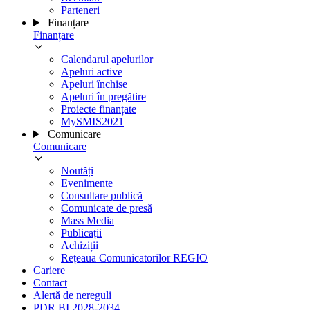
Parteneri
Finanțare
Finanțare
Calendarul apelurilor
Apeluri active
Apeluri închise
Apeluri în pregătire
Proiecte finanțate
MySMIS2021
Comunicare
Comunicare
Noutăți
Evenimente
Consultare publică
Comunicate de presă
Mass Media
Publicații
Achiziții
Rețeaua Comunicatorilor REGIO
Cariere
Contact
Alertă de nereguli
PDR BI 2028-2034