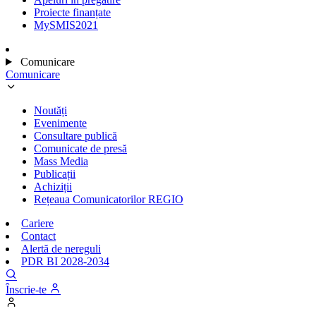
Proiecte finanțate
MySMIS2021
Comunicare
Comunicare
Noutăți
Evenimente
Consultare publică
Comunicate de presă
Mass Media
Publicații
Achiziții
Rețeaua Comunicatorilor REGIO
Cariere
Contact
Alertă de nereguli
PDR BI 2028-2034
Înscrie-te