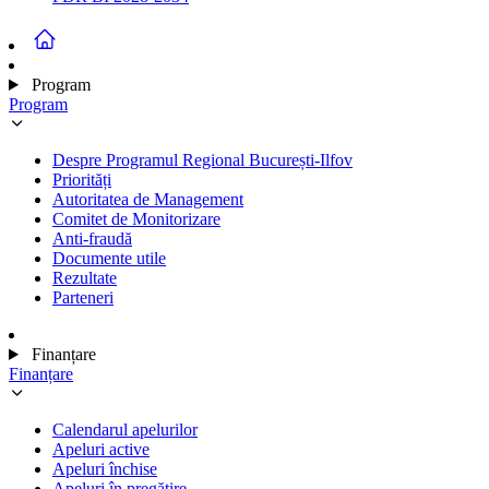
Program
Program
Despre Programul Regional București-Ilfov
Priorități
Autoritatea de Management
Comitet de Monitorizare
Anti-fraudă
Documente utile
Rezultate
Parteneri
Finanțare
Finanțare
Calendarul apelurilor
Apeluri active
Apeluri închise
Apeluri în pregătire