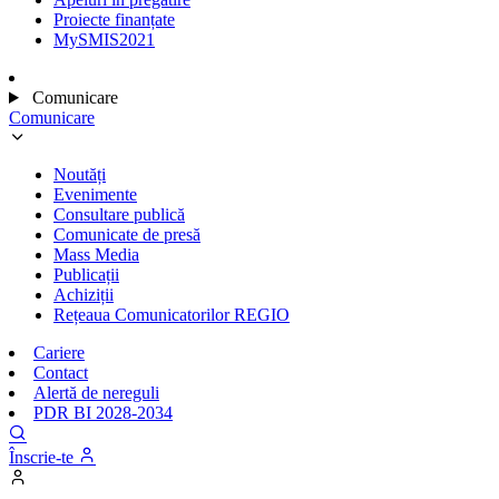
Proiecte finanțate
MySMIS2021
Comunicare
Comunicare
Noutăți
Evenimente
Consultare publică
Comunicate de presă
Mass Media
Publicații
Achiziții
Rețeaua Comunicatorilor REGIO
Cariere
Contact
Alertă de nereguli
PDR BI 2028-2034
Înscrie-te