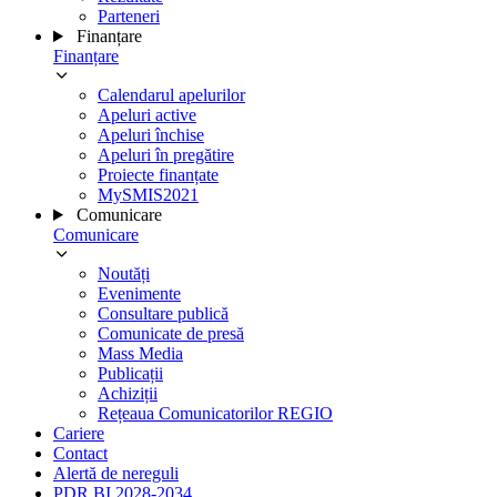
Parteneri
Finanțare
Finanțare
Calendarul apelurilor
Apeluri active
Apeluri închise
Apeluri în pregătire
Proiecte finanțate
MySMIS2021
Comunicare
Comunicare
Noutăți
Evenimente
Consultare publică
Comunicate de presă
Mass Media
Publicații
Achiziții
Rețeaua Comunicatorilor REGIO
Cariere
Contact
Alertă de nereguli
PDR BI 2028-2034