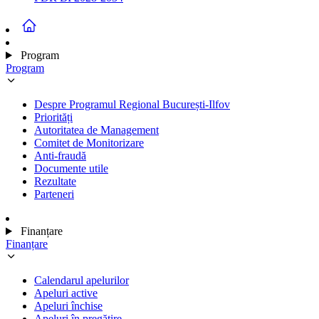
Program
Program
Despre Programul Regional București-Ilfov
Priorități
Autoritatea de Management
Comitet de Monitorizare
Anti-fraudă
Documente utile
Rezultate
Parteneri
Finanțare
Finanțare
Calendarul apelurilor
Apeluri active
Apeluri închise
Apeluri în pregătire