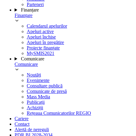
Parteneri
Finanțare
Finanțare
Calendarul apelurilor
Apeluri active
Apeluri închise
Apeluri în pregătire
Proiecte finanțate
MySMIS2021
Comunicare
Comunicare
Noutăți
Evenimente
Consultare publică
Comunicate de presă
Mass Media
Publicații
Achiziții
Rețeaua Comunicatorilor REGIO
Cariere
Contact
Alertă de nereguli
PDR BI 2028-2034