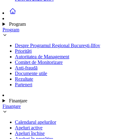
Program
Program
Despre Programul Regional București-Ilfov
Priorități
Autoritatea de Management
Comitet de Monitorizare
Anti-fraudă
Documente utile
Rezultate
Parteneri
Finanțare
Finanțare
Calendarul apelurilor
Apeluri active
Apeluri închise
Apeluri în pregătire