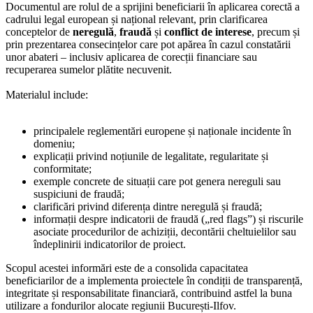
Documentul are rolul de a sprijini beneficiarii în aplicarea corectă a
cadrului legal european și național relevant, prin clarificarea
conceptelor de
neregulă
,
fraudă
și
conflict de interese
, precum și
prin prezentarea consecințelor care pot apărea în cazul constatării
unor abateri – inclusiv aplicarea de corecții financiare sau
recuperarea sumelor plătite necuvenit.
Materialul include:
principalele reglementări europene și naționale incidente în
domeniu;
explicații privind noțiunile de legalitate, regularitate și
conformitate;
exemple concrete de situații care pot genera nereguli sau
suspiciuni de fraudă;
clarificări privind diferența dintre neregulă și fraudă;
informații despre indicatorii de fraudă („red flags”) și riscurile
asociate procedurilor de achiziții, decontării cheltuielilor sau
îndeplinirii indicatorilor de proiect.
Scopul acestei informări este de a consolida capacitatea
beneficiarilor de a implementa proiectele în condiții de transparență,
integritate și responsabilitate financiară, contribuind astfel la buna
utilizare a fondurilor alocate regiunii București-Ilfov.