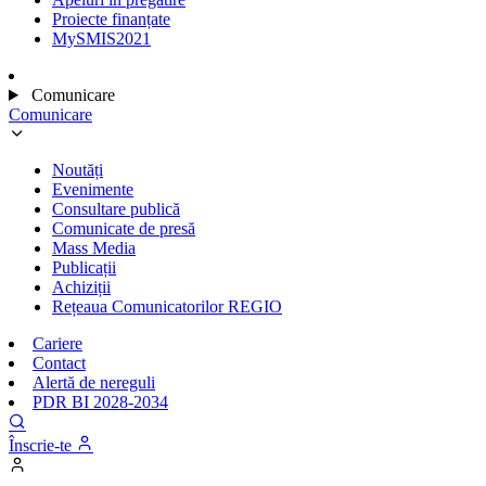
Proiecte finanțate
MySMIS2021
Comunicare
Comunicare
Noutăți
Evenimente
Consultare publică
Comunicate de presă
Mass Media
Publicații
Achiziții
Rețeaua Comunicatorilor REGIO
Cariere
Contact
Alertă de nereguli
PDR BI 2028-2034
Înscrie-te