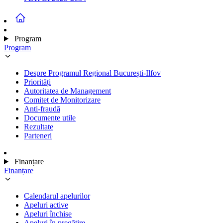
Program
Program
Despre Programul Regional București-Ilfov
Priorități
Autoritatea de Management
Comitet de Monitorizare
Anti-fraudă
Documente utile
Rezultate
Parteneri
Finanțare
Finanțare
Calendarul apelurilor
Apeluri active
Apeluri închise
Apeluri în pregătire