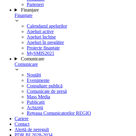
Parteneri
Finanțare
Finanțare
Calendarul apelurilor
Apeluri active
Apeluri închise
Apeluri în pregătire
Proiecte finanțate
MySMIS2021
Comunicare
Comunicare
Noutăți
Evenimente
Consultare publică
Comunicate de presă
Mass Media
Publicații
Achiziții
Rețeaua Comunicatorilor REGIO
Cariere
Contact
Alertă de nereguli
PDR BI 2028-2034