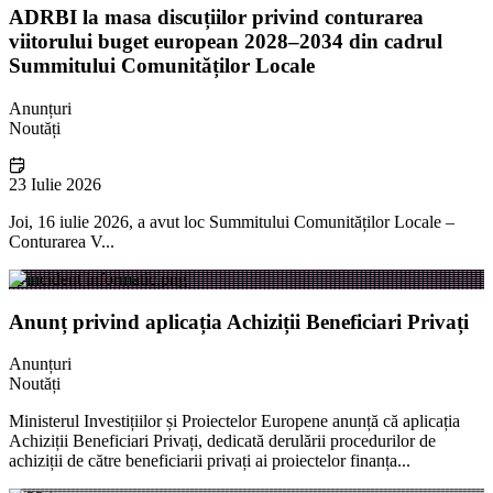
ADRBI la masa discuțiilor privind conturarea
viitorului buget european 2028–2034 din cadrul
Summitului Comunităților Locale
Anunțuri
Noutăți
23 Iulie 2026
Joi, 16 iulie 2026, a avut loc Summitului Comunităților Locale –
Conturarea V...
Anunț privind aplicația Achiziții Beneficiari Privați
Anunțuri
Noutăți
Ministerul Investițiilor și Proiectelor Europene anunță că aplicația
Achiziții Beneficiari Privați, dedicată derulării procedurilor de
achiziții de către beneficiarii privați ai proiectelor finanța...