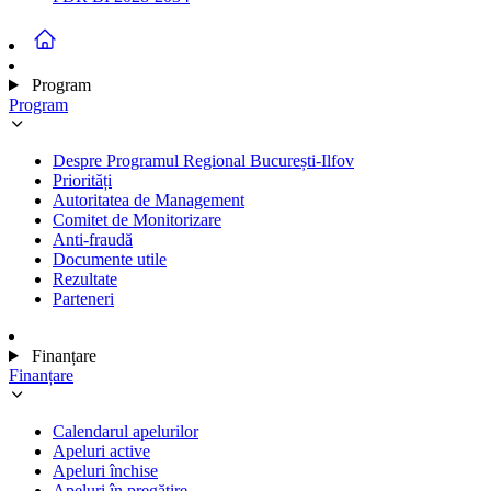
Program
Program
Despre Programul Regional București-Ilfov
Priorități
Autoritatea de Management
Comitet de Monitorizare
Anti-fraudă
Documente utile
Rezultate
Parteneri
Finanțare
Finanțare
Calendarul apelurilor
Apeluri active
Apeluri închise
Apeluri în pregătire