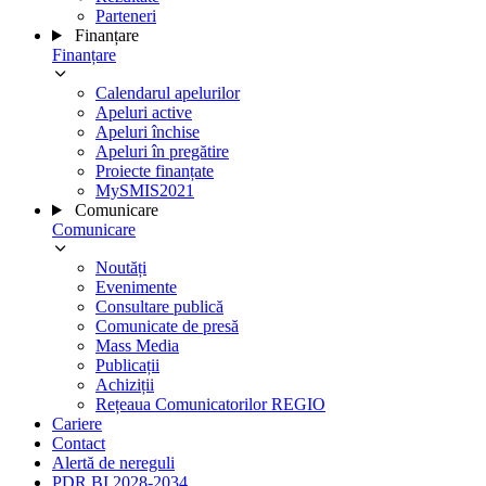
Parteneri
Finanțare
Finanțare
Calendarul apelurilor
Apeluri active
Apeluri închise
Apeluri în pregătire
Proiecte finanțate
MySMIS2021
Comunicare
Comunicare
Noutăți
Evenimente
Consultare publică
Comunicate de presă
Mass Media
Publicații
Achiziții
Rețeaua Comunicatorilor REGIO
Cariere
Contact
Alertă de nereguli
PDR BI 2028-2034