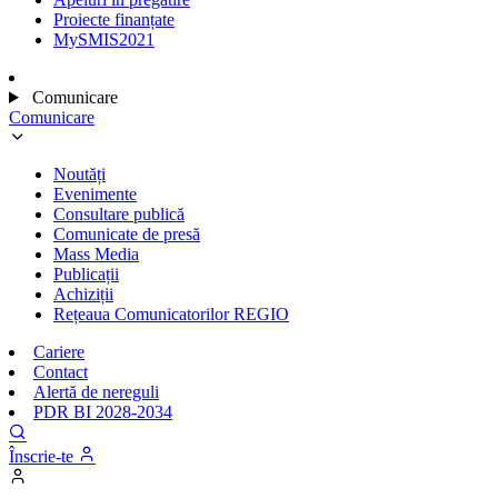
Proiecte finanțate
MySMIS2021
Comunicare
Comunicare
Noutăți
Evenimente
Consultare publică
Comunicate de presă
Mass Media
Publicații
Achiziții
Rețeaua Comunicatorilor REGIO
Cariere
Contact
Alertă de nereguli
PDR BI 2028-2034
Înscrie-te