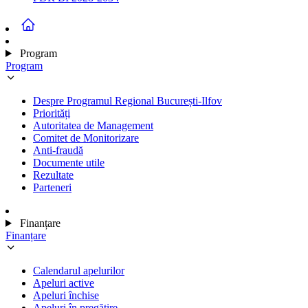
Program
Program
Despre Programul Regional București-Ilfov
Priorități
Autoritatea de Management
Comitet de Monitorizare
Anti-fraudă
Documente utile
Rezultate
Parteneri
Finanțare
Finanțare
Calendarul apelurilor
Apeluri active
Apeluri închise
Apeluri în pregătire