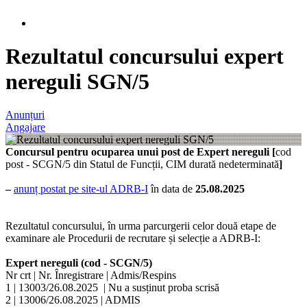
Rezultatul concursului expert
nereguli SGN/5
Anunțuri
Angajare
Concursul pentru ocuparea unui post de Expert nereguli [
cod
post - SCGN/5 din Statul de Funcții, CIM durată nedeterminată
]
–
anunț postat pe site-ul ADRB-I
în data de
25.08.2025
Rezultatul concursului, în urma parcurgerii celor două etape de
examinare ale Procedurii de recrutare și selecție a ADRB-I:
Expert nereguli (cod - SCGN/5)
Nr crt | Nr. Înregistrare | Admis/Respins
1 | 13003/26.08.2025 | Nu a susținut proba scrisă
2 | 13006/26.08.2025 | ADMIS