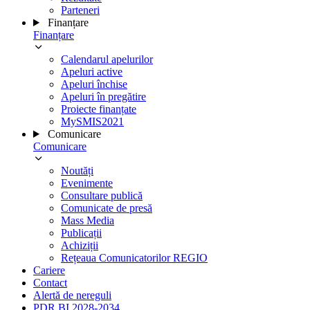
Parteneri
Finanțare
Finanțare
Calendarul apelurilor
Apeluri active
Apeluri închise
Apeluri în pregătire
Proiecte finanțate
MySMIS2021
Comunicare
Comunicare
Noutăți
Evenimente
Consultare publică
Comunicate de presă
Mass Media
Publicații
Achiziții
Rețeaua Comunicatorilor REGIO
Cariere
Contact
Alertă de nereguli
PDR BI 2028-2034