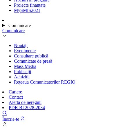
Proiecte finanțate
MySMIS2021
Comunicare
Comunicare
Noutăți
Evenimente
Consultare publică
Comunicate de presă
Mass Media
Publicații
Achiziții
Rețeaua Comunicatorilor REGIO
Cariere
Contact
Alertă de nereguli
PDR BI 2028-2034
Înscrie-te