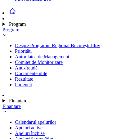
Program
Program
Despre Programul Regional București-Ilfov
Priorități
Autoritatea de Management
Comitet de Monitorizare
Anti-fraudă
Documente utile
Rezultate
Parteneri
Finanțare
Finanțare
Calendarul apelurilor
Apeluri active
Apeluri închise
Apeluri în pregătire