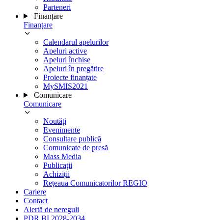
Parteneri
Finanțare
Finanțare
Calendarul apelurilor
Apeluri active
Apeluri închise
Apeluri în pregătire
Proiecte finanțate
MySMIS2021
Comunicare
Comunicare
Noutăți
Evenimente
Consultare publică
Comunicate de presă
Mass Media
Publicații
Achiziții
Rețeaua Comunicatorilor REGIO
Cariere
Contact
Alertă de nereguli
PDR BI 2028-2034