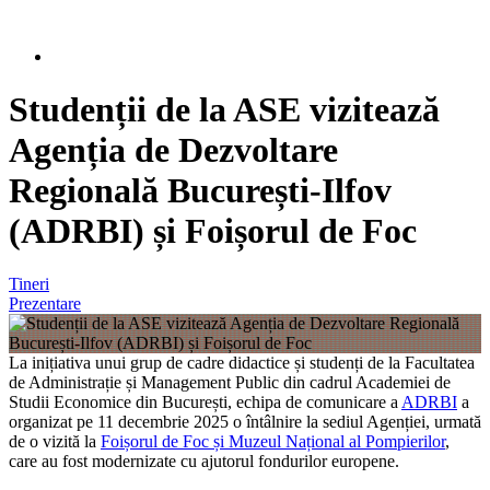
Studenții de la ASE vizitează
Agenția de Dezvoltare
Regională București-Ilfov
(ADRBI) și Foișorul de Foc
Tineri
Prezentare
La inițiativa unui grup de cadre didactice și studenți de la Facultatea
de Administrație și Management Public din cadrul Academiei de
Studii Economice din București, echipa de comunicare a
ADRBI
a
organizat pe 11 decembrie 2025 o întâlnire la sediul Agenției, urmată
de o vizită la
Foișorul de Foc și Muzeul Național al Pompierilor
,
care au fost modernizate cu ajutorul fondurilor europene.