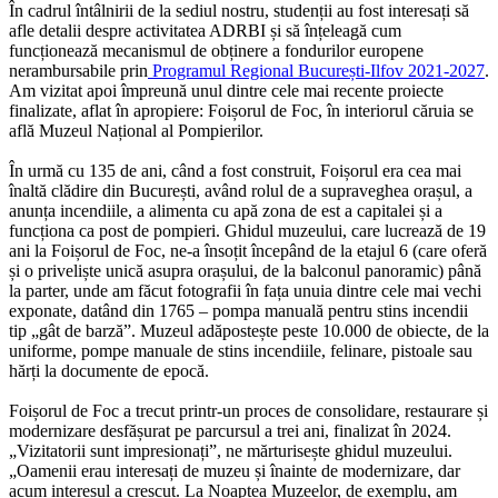
În cadrul întâlnirii de la sediul nostru, studenții au fost interesați să
afle detalii despre activitatea ADRBI și să înțeleagă cum
funcționează mecanismul de obținere a fondurilor europene
nerambursabile prin
Programul Regional București-Ilfov 2021-2027
.
Am vizitat apoi împreună unul dintre cele mai recente proiecte
finalizate, aflat în apropiere: Foișorul de Foc, în interiorul căruia se
află Muzeul Național al Pompierilor.
În urmă cu 135 de ani, când a fost construit, Foișorul era cea mai
înaltă clădire din București, având rolul de a supraveghea orașul, a
anunța incendiile, a alimenta cu apă zona de est a capitalei și a
funcționa ca post de pompieri. Ghidul muzeului, care lucrează de 19
ani la Foișorul de Foc, ne-a însoțit începând de la etajul 6 (care oferă
și o priveliște unică asupra orașului, de la balconul panoramic) până
la parter, unde am făcut fotografii în fața unuia dintre cele mai vechi
exponate, datând din 1765 – pompa manuală pentru stins incendii
tip „gât de barză”. Muzeul adăpostește peste 10.000 de obiecte, de la
uniforme, pompe manuale de stins incendiile, felinare, pistoale sau
hărți la documente de epocă.
Foișorul de Foc a trecut printr-un proces de consolidare, restaurare și
modernizare desfășurat pe parcursul a trei ani, finalizat în 2024.
„Vizitatorii sunt impresionați”, ne mărturisește ghidul muzeului.
„Oamenii erau interesați de muzeu și înainte de modernizare, dar
acum interesul a crescut. La Noaptea Muzeelor, de exemplu, am