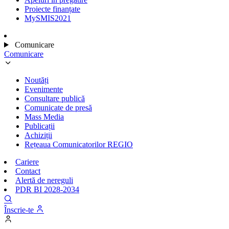
Proiecte finanțate
MySMIS2021
Comunicare
Comunicare
Noutăți
Evenimente
Consultare publică
Comunicate de presă
Mass Media
Publicații
Achiziții
Rețeaua Comunicatorilor REGIO
Cariere
Contact
Alertă de nereguli
PDR BI 2028-2034
Înscrie-te