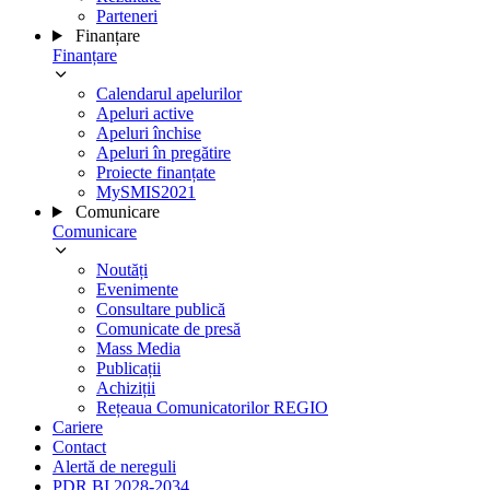
Parteneri
Finanțare
Finanțare
Calendarul apelurilor
Apeluri active
Apeluri închise
Apeluri în pregătire
Proiecte finanțate
MySMIS2021
Comunicare
Comunicare
Noutăți
Evenimente
Consultare publică
Comunicate de presă
Mass Media
Publicații
Achiziții
Rețeaua Comunicatorilor REGIO
Cariere
Contact
Alertă de nereguli
PDR BI 2028-2034