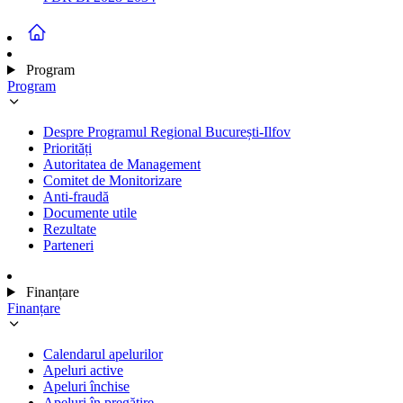
Program
Program
Despre Programul Regional București-Ilfov
Priorități
Autoritatea de Management
Comitet de Monitorizare
Anti-fraudă
Documente utile
Rezultate
Parteneri
Finanțare
Finanțare
Calendarul apelurilor
Apeluri active
Apeluri închise
Apeluri în pregătire