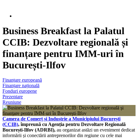
Business Breakfast la Palatul
CCIB: Dezvoltare regională și
finanțare pentru IMM-uri în
București-Ilfov
Finanțare europeană
Finanțare națională
Fonduri europene
Prezentare
Reuniune
Camera de Comerț și Industrie a Municipiului București
(CCIB)
, împreună cu Agenția pentru Dezvoltare Regională
București-Ilfov (ADRBI),
au organizat astăzi un eveniment dedicat
informării și conectării antreprenorilor din regiune cu cele mai