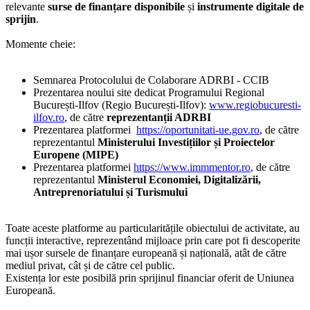
relevante
surse de finanțare disponibile
și
instrumente digitale de
sprijin
.
Momente cheie:
Semnarea Protocolului de Colaborare ADRBI - CCIB
Prezentarea noului site dedicat Programului Regional
București-Ilfov (Regio București-Ilfov):
www.regiobucuresti-
ilfov.ro
, de către
reprezentanții ADRBI
Prezentarea platformei
https://oportunitati-ue.gov.ro
, de către
reprezentantul
Ministerului Investițiilor și Proiectelor
Europene (MIPE)
Prezentarea platformei
https://www.immmentor.ro
, de către
reprezentantul
Ministerul Economiei, Digitalizării,
Antreprenoriatului și Turismului
Toate aceste platforme au particularitățile obiectului de activitate, au
funcții interactive, reprezentând mijloace prin care pot fi descoperite
mai ușor sursele de finanțare europeană și națională, atât de către
mediul privat, cât și de către cel public.
Existența lor este posibilă prin sprijinul financiar oferit de Uniunea
Europeană.