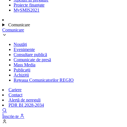
Proiecte finanțate
MySMIS2021
Comunicare
Comunicare
Noutăți
Evenimente
Consultare publică
Comunicate de presă
Mass Media
Publicații
Achiziții
Rețeaua Comunicatorilor REGIO
Cariere
Contact
Alertă de nereguli
PDR BI 2028-2034
Înscrie-te