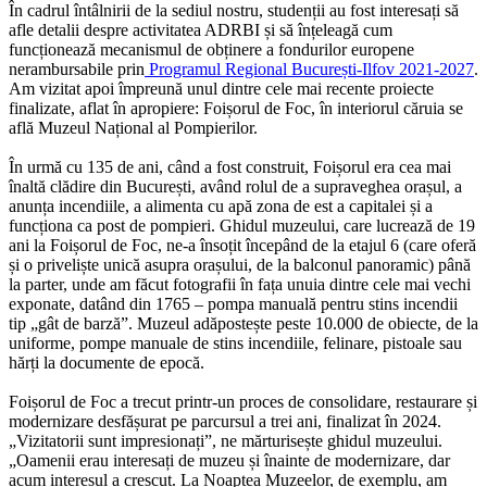
În cadrul întâlnirii de la sediul nostru, studenții au fost interesați să
afle detalii despre activitatea ADRBI și să înțeleagă cum
funcționează mecanismul de obținere a fondurilor europene
nerambursabile prin
Programul Regional București-Ilfov 2021-2027
.
Am vizitat apoi împreună unul dintre cele mai recente proiecte
finalizate, aflat în apropiere: Foișorul de Foc, în interiorul căruia se
află Muzeul Național al Pompierilor.
În urmă cu 135 de ani, când a fost construit, Foișorul era cea mai
înaltă clădire din București, având rolul de a supraveghea orașul, a
anunța incendiile, a alimenta cu apă zona de est a capitalei și a
funcționa ca post de pompieri. Ghidul muzeului, care lucrează de 19
ani la Foișorul de Foc, ne-a însoțit începând de la etajul 6 (care oferă
și o priveliște unică asupra orașului, de la balconul panoramic) până
la parter, unde am făcut fotografii în fața unuia dintre cele mai vechi
exponate, datând din 1765 – pompa manuală pentru stins incendii
tip „gât de barză”. Muzeul adăpostește peste 10.000 de obiecte, de la
uniforme, pompe manuale de stins incendiile, felinare, pistoale sau
hărți la documente de epocă.
Foișorul de Foc a trecut printr-un proces de consolidare, restaurare și
modernizare desfășurat pe parcursul a trei ani, finalizat în 2024.
„Vizitatorii sunt impresionați”, ne mărturisește ghidul muzeului.
„Oamenii erau interesați de muzeu și înainte de modernizare, dar
acum interesul a crescut. La Noaptea Muzeelor, de exemplu, am