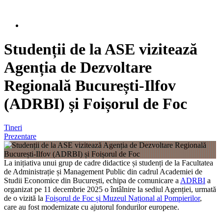
Studenții de la ASE vizitează
Agenția de Dezvoltare
Regională București-Ilfov
(ADRBI) și Foișorul de Foc
Tineri
Prezentare
La inițiativa unui grup de cadre didactice și studenți de la Facultatea
de Administrație și Management Public din cadrul Academiei de
Studii Economice din București, echipa de comunicare a
ADRBI
a
organizat pe 11 decembrie 2025 o întâlnire la sediul Agenției, urmată
de o vizită la
Foișorul de Foc și Muzeul Național al Pompierilor
,
care au fost modernizate cu ajutorul fondurilor europene.