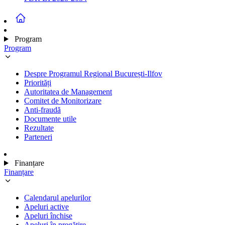
Program
Program
Despre Programul Regional București-Ilfov
Priorități
Autoritatea de Management
Comitet de Monitorizare
Anti-fraudă
Documente utile
Rezultate
Parteneri
Finanțare
Finanțare
Calendarul apelurilor
Apeluri active
Apeluri închise
Apeluri în pregătire