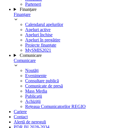
Parteneri
Finanțare
Finanțare
Calendarul apelurilor
Apeluri active
Apeluri închise
Apeluri în pregătire
Proiecte finanțate
MySMIS2021
Comunicare
Comunicare
Noutăți
Evenimente
Consultare publică
Comunicate de presă
Mass Media
Publicații
Achiziții
Rețeaua Comunicatorilor REGIO
Cariere
Contact
Alertă de nereguli
PDR BI 2028-2034