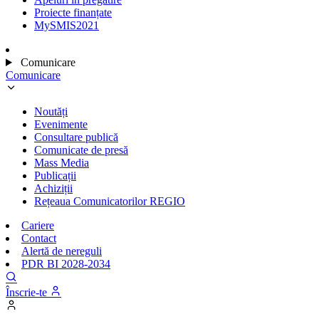
Proiecte finanțate
MySMIS2021
Comunicare
Comunicare
Noutăți
Evenimente
Consultare publică
Comunicate de presă
Mass Media
Publicații
Achiziții
Rețeaua Comunicatorilor REGIO
Cariere
Contact
Alertă de nereguli
PDR BI 2028-2034
Înscrie-te