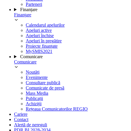
Parteneri
Finanțare
Finanțare
Calendarul apelurilor
Apeluri active
Apeluri închise
Apeluri în pregătire
Proiecte finanțate
MySMIS2021
Comunicare
Comunicare
Noutăți
Evenimente
Consultare publică
Comunicate de presă
Mass Media
Publicații
Achiziții
Rețeaua Comunicatorilor REGIO
Cariere
Contact
Alertă de nereguli
PDR BI 2028-2034