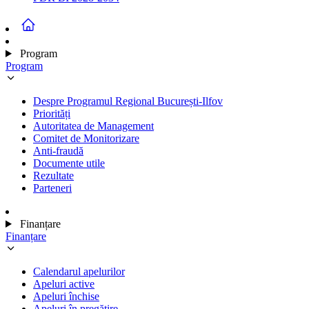
Program
Program
Despre Programul Regional București-Ilfov
Priorități
Autoritatea de Management
Comitet de Monitorizare
Anti-fraudă
Documente utile
Rezultate
Parteneri
Finanțare
Finanțare
Calendarul apelurilor
Apeluri active
Apeluri închise
Apeluri în pregătire