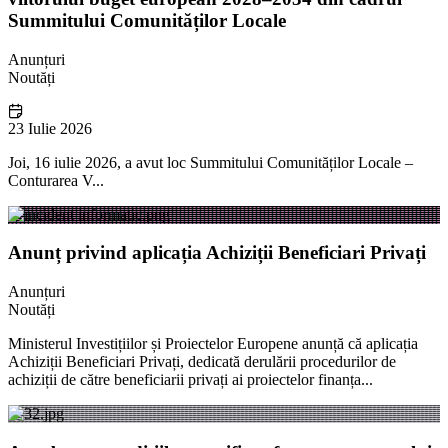
Summitului Comunităților Locale
Anunțuri
Noutăți
23 Iulie 2026
Joi, 16 iulie 2026, a avut loc Summitului Comunităților Locale –
Conturarea V...
Anunț privind aplicația Achiziții Beneficiari Privați
Anunțuri
Noutăți
Ministerul Investițiilor și Proiectelor Europene anunță că aplicația
Achiziții Beneficiari Privați, dedicată derulării procedurilor de
achiziții de către beneficiarii privați ai proiectelor finanța...