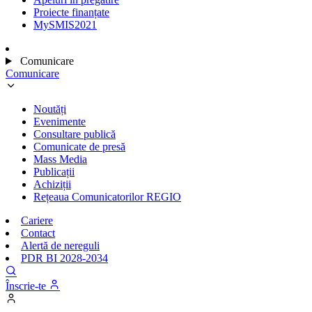
Proiecte finanțate
MySMIS2021
Comunicare
Comunicare
Noutăți
Evenimente
Consultare publică
Comunicate de presă
Mass Media
Publicații
Achiziții
Rețeaua Comunicatorilor REGIO
Cariere
Contact
Alertă de nereguli
PDR BI 2028-2034
Înscrie-te