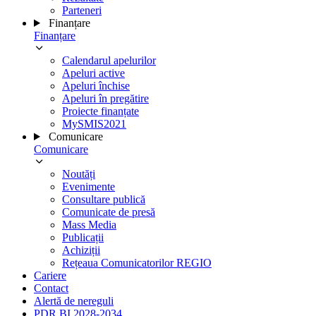
Parteneri
Finanțare
Finanțare
Calendarul apelurilor
Apeluri active
Apeluri închise
Apeluri în pregătire
Proiecte finanțate
MySMIS2021
Comunicare
Comunicare
Noutăți
Evenimente
Consultare publică
Comunicate de presă
Mass Media
Publicații
Achiziții
Rețeaua Comunicatorilor REGIO
Cariere
Contact
Alertă de nereguli
PDR BI 2028-2034