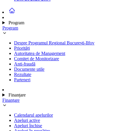
Program
Program
Despre Programul Regional București-Ilfov
Priorități
Autoritatea de Management
Comitet de Monitorizare
Anti-fraudă
Documente utile
Rezultate
Parteneri
Finanțare
Finanțare
Calendarul apelurilor
Apeluri active
Apeluri închise
Apeluri în pregătire