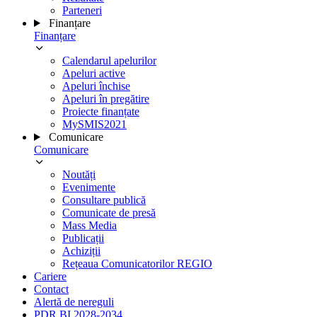
Parteneri
Finanțare
Finanțare
Calendarul apelurilor
Apeluri active
Apeluri închise
Apeluri în pregătire
Proiecte finanțate
MySMIS2021
Comunicare
Comunicare
Noutăți
Evenimente
Consultare publică
Comunicate de presă
Mass Media
Publicații
Achiziții
Rețeaua Comunicatorilor REGIO
Cariere
Contact
Alertă de nereguli
PDR BI 2028-2034