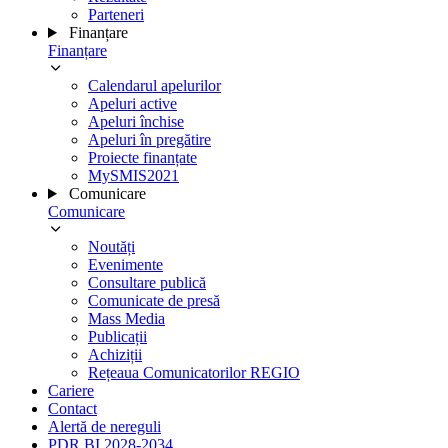
Parteneri
Finanțare
Finanțare
Calendarul apelurilor
Apeluri active
Apeluri închise
Apeluri în pregătire
Proiecte finanțate
MySMIS2021
Comunicare
Comunicare
Noutăți
Evenimente
Consultare publică
Comunicate de presă
Mass Media
Publicații
Achiziții
Rețeaua Comunicatorilor REGIO
Cariere
Contact
Alertă de nereguli
PDR BI 2028-2034