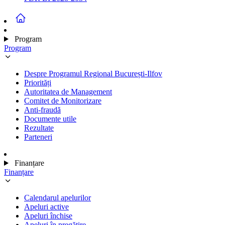
Program
Program
Despre Programul Regional București-Ilfov
Priorități
Autoritatea de Management
Comitet de Monitorizare
Anti-fraudă
Documente utile
Rezultate
Parteneri
Finanțare
Finanțare
Calendarul apelurilor
Apeluri active
Apeluri închise
Apeluri în pregătire