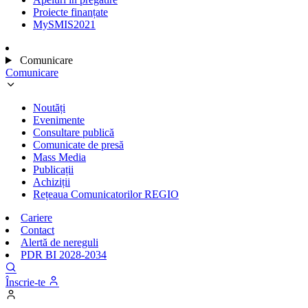
Proiecte finanțate
MySMIS2021
Comunicare
Comunicare
Noutăți
Evenimente
Consultare publică
Comunicate de presă
Mass Media
Publicații
Achiziții
Rețeaua Comunicatorilor REGIO
Cariere
Contact
Alertă de nereguli
PDR BI 2028-2034
Înscrie-te