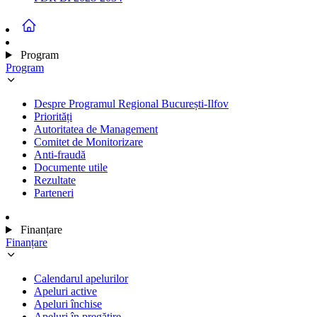
Program
Program
Despre Programul Regional București-Ilfov
Priorități
Autoritatea de Management
Comitet de Monitorizare
Anti-fraudă
Documente utile
Rezultate
Parteneri
Finanțare
Finanțare
Calendarul apelurilor
Apeluri active
Apeluri închise
Apeluri în pregătire