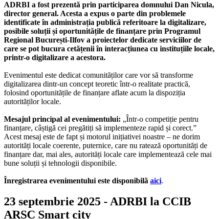
ADRBI a fost prezentă prin participarea domnului Dan Nicula,
director general. Acesta a expus o parte din problemele
identificate în administrația publică referitoare la digitalizare,
posibile soluții și oportunitățile de finanțare prin Programul
Regional București-Ilfov a proiectelor dedicate serviciilor de
care se pot bucura cetățenii în interacțiunea cu instituțiile locale,
printr-o digitalizare a acestora.
Evenimentul este dedicat comunităților care vor să transforme
digitalizarea dintr-un concept teoretic într-o realitate practică,
folosind oportunitățile de finanțare aflate acum la dispoziția
autorităților locale.
Mesajul principal al evenimentului:
„Într-o competiție pentru
finanțare, câștigă cei pregătiți să implementeze rapid și corect.”
Acest mesaj este de fapt și motorul inițiativei noastre – ne dorim
autorități locale coerente, puternice, care nu ratează oportunități de
finanțare dar, mai ales, autorități locale care implementează cele mai
bune soluții și tehnologii disponibile.
Înregistrarea evenimentului este disponibilă
aici
.
23 septembrie 2025 - ADRBI la CCIB
ARSC Smart city