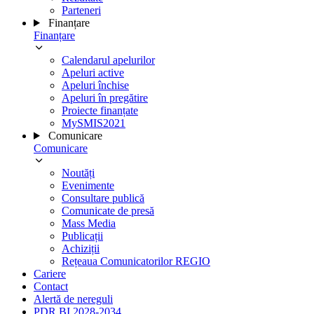
Parteneri
Finanțare
Finanțare
Calendarul apelurilor
Apeluri active
Apeluri închise
Apeluri în pregătire
Proiecte finanțate
MySMIS2021
Comunicare
Comunicare
Noutăți
Evenimente
Consultare publică
Comunicate de presă
Mass Media
Publicații
Achiziții
Rețeaua Comunicatorilor REGIO
Cariere
Contact
Alertă de nereguli
PDR BI 2028-2034