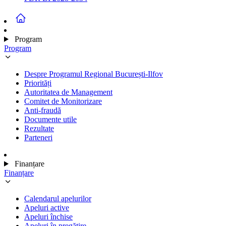
Program
Program
Despre Programul Regional București-Ilfov
Priorități
Autoritatea de Management
Comitet de Monitorizare
Anti-fraudă
Documente utile
Rezultate
Parteneri
Finanțare
Finanțare
Calendarul apelurilor
Apeluri active
Apeluri închise
Apeluri în pregătire