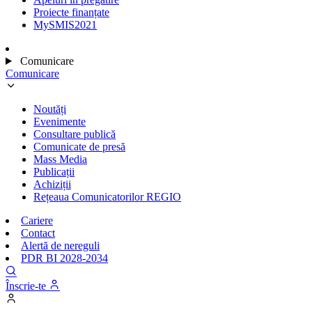
Proiecte finanțate
MySMIS2021
Comunicare
Comunicare
Noutăți
Evenimente
Consultare publică
Comunicate de presă
Mass Media
Publicații
Achiziții
Rețeaua Comunicatorilor REGIO
Cariere
Contact
Alertă de nereguli
PDR BI 2028-2034
Înscrie-te