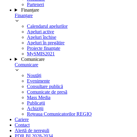
Parteneri
Finanțare
Finanțare
Calendarul apelurilor
Apeluri active
Apeluri închise
Apeluri în pregătire
Proiecte finanțate
MySMIS2021
Comunicare
Comunicare
Noutăți
Evenimente
Consultare publică
Comunicate de presă
Mass Media
Publicații
Achiziții
Rețeaua Comunicatorilor REGIO
Cariere
Contact
Alertă de nereguli
PDR BI 2028-2034