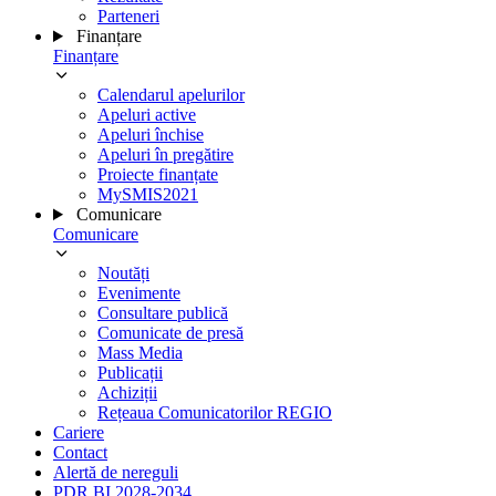
Parteneri
Finanțare
Finanțare
Calendarul apelurilor
Apeluri active
Apeluri închise
Apeluri în pregătire
Proiecte finanțate
MySMIS2021
Comunicare
Comunicare
Noutăți
Evenimente
Consultare publică
Comunicate de presă
Mass Media
Publicații
Achiziții
Rețeaua Comunicatorilor REGIO
Cariere
Contact
Alertă de nereguli
PDR BI 2028-2034