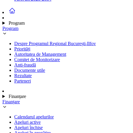
Program
Program
Despre Programul Regional București-Ilfov
Priorități
Autoritatea de Management
Comitet de Monitorizare
Anti-fraudă
Documente utile
Rezultate
Parteneri
Finanțare
Finanțare
Calendarul apelurilor
Apeluri active
Apeluri închise
Apeluri în pregătire