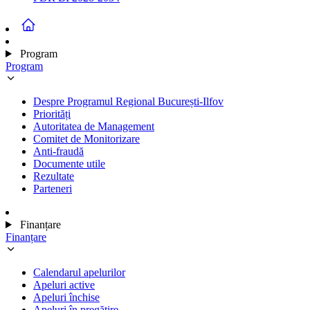
Program
Program
Despre Programul Regional București-Ilfov
Priorități
Autoritatea de Management
Comitet de Monitorizare
Anti-fraudă
Documente utile
Rezultate
Parteneri
Finanțare
Finanțare
Calendarul apelurilor
Apeluri active
Apeluri închise
Apeluri în pregătire