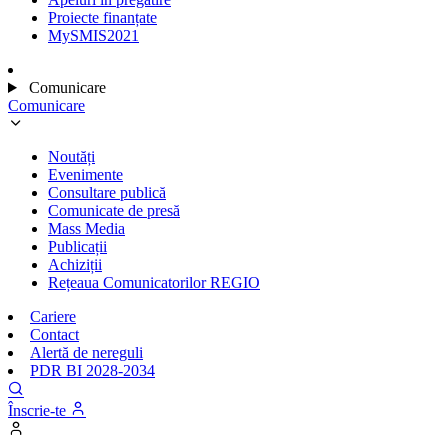
Proiecte finanțate
MySMIS2021
Comunicare
Comunicare
Noutăți
Evenimente
Consultare publică
Comunicate de presă
Mass Media
Publicații
Achiziții
Rețeaua Comunicatorilor REGIO
Cariere
Contact
Alertă de nereguli
PDR BI 2028-2034
Înscrie-te