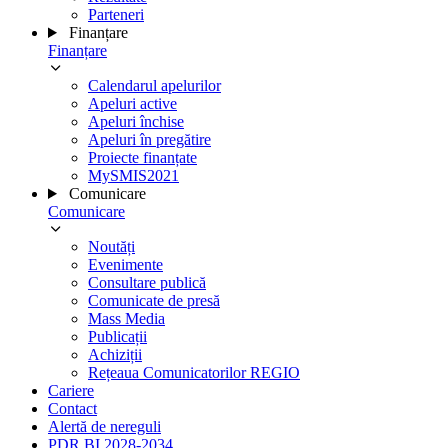
Parteneri
Finanțare
Finanțare
Calendarul apelurilor
Apeluri active
Apeluri închise
Apeluri în pregătire
Proiecte finanțate
MySMIS2021
Comunicare
Comunicare
Noutăți
Evenimente
Consultare publică
Comunicate de presă
Mass Media
Publicații
Achiziții
Rețeaua Comunicatorilor REGIO
Cariere
Contact
Alertă de nereguli
PDR BI 2028-2034