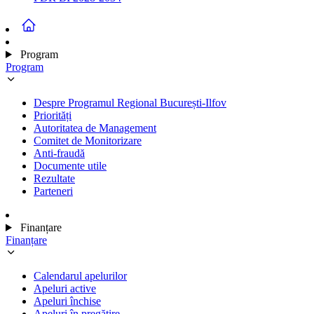
Program
Program
Despre Programul Regional București-Ilfov
Priorități
Autoritatea de Management
Comitet de Monitorizare
Anti-fraudă
Documente utile
Rezultate
Parteneri
Finanțare
Finanțare
Calendarul apelurilor
Apeluri active
Apeluri închise
Apeluri în pregătire