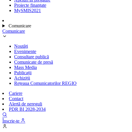
Proiecte finanțate
MySMIS2021
Comunicare
Comunicare
Noutăți
Evenimente
Consultare publică
Comunicate de presă
Mass Media
Publicații
Achiziții
Rețeaua Comunicatorilor REGIO
Cariere
Contact
Alertă de nereguli
PDR BI 2028-2034
Înscrie-te