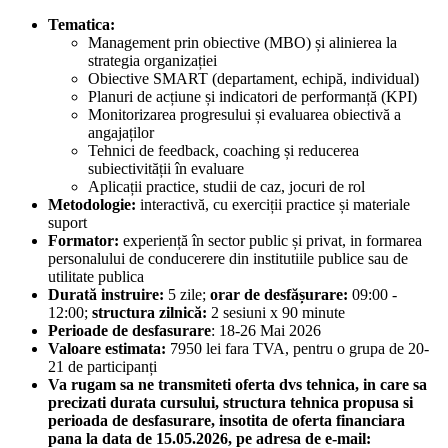
Tematica:
Management prin obiective (MBO) și alinierea la
strategia organizației
Obiective SMART (departament, echipă, individual)
Planuri de acțiune și indicatori de performanță (KPI)
Monitorizarea progresului și evaluarea obiectivă a
angajaților
Tehnici de feedback, coaching și reducerea
subiectivității în evaluare
Aplicații practice, studii de caz, jocuri de rol
Metodologie:
interactivă, cu exerciții practice și materiale
suport
Formator:
experiență în sector public și privat, in formarea
personalului de conducerere din institutiile publice sau de
utilitate publica
Durată instruire:
5 zile;
orar de desfășurare:
09:00 -
12:00;
structura zilnică:
2 sesiuni x 90 minute
Perioade de desfasurare
: 18-26 Mai 2026
Valoare estimata:
7950 lei fara TVA, pentru o grupa de 20-
21 de participanți
Va rugam sa ne transmiteti oferta dvs tehnica, in care sa
precizati durata cursului, structura tehnica propusa si
perioada de desfasurare, insotita de oferta financiara
pana la data de
15.05.2026, pe adresa de e-mail: