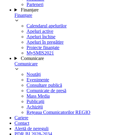
Parteneri
Finanțare
Finanțare
Calendarul apelurilor
Apeluri active
Apeluri închise
Apeluri în pregătire
Proiecte finanțate
MySMIS2021
Comunicare
Comunicare
Noutăți
Evenimente
Consultare publică
Comunicate de presă
Mass Media
Publicații
Achiziții
Rețeaua Comunicatorilor REGIO
Cariere
Contact
Alertă de nereguli
PDR BI 2028-2034