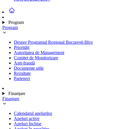
Program
Program
Despre Programul Regional București-Ilfov
Priorități
Autoritatea de Management
Comitet de Monitorizare
Anti-fraudă
Documente utile
Rezultate
Parteneri
Finanțare
Finanțare
Calendarul apelurilor
Apeluri active
Apeluri închise
Apeluri în pregătire