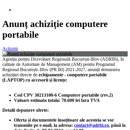
Anunț achiziție computere
portabile
Achizitii
Agenția pentru Dezvoltare Regională București-Ilfov (ADRBI), în
calitate de Autoritate de Management (AM) pentru Programul
Regional București–Ilfov (PR BI) 2021-2027, anunță demararea
achiziției directe de
echipamente - computere portabile
(LAPTOP) cu accesorii și licențe:
Cod CPV 30213100-6 Computere portabile (rev.2)
Valoare estimata totala: 70.600 lei fara TVA
Detalii depunere oferte:
Oferta și documentele însoțitoare ale acesteia se vor
transmite pe e-mail, la adresa:
contact@adrbi.ro
, până la