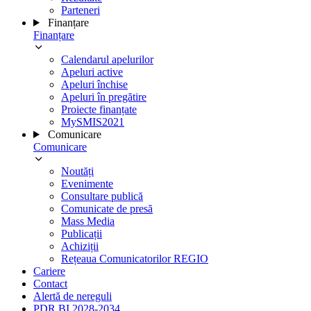
Parteneri
Finanțare
Finanțare
Calendarul apelurilor
Apeluri active
Apeluri închise
Apeluri în pregătire
Proiecte finanțate
MySMIS2021
Comunicare
Comunicare
Noutăți
Evenimente
Consultare publică
Comunicate de presă
Mass Media
Publicații
Achiziții
Rețeaua Comunicatorilor REGIO
Cariere
Contact
Alertă de nereguli
PDR BI 2028-2034