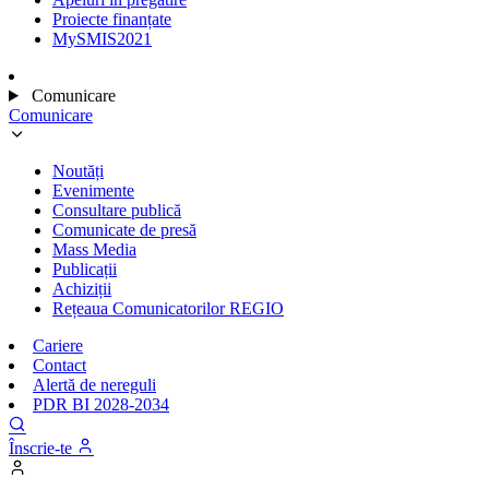
Proiecte finanțate
MySMIS2021
Comunicare
Comunicare
Noutăți
Evenimente
Consultare publică
Comunicate de presă
Mass Media
Publicații
Achiziții
Rețeaua Comunicatorilor REGIO
Cariere
Contact
Alertă de nereguli
PDR BI 2028-2034
Înscrie-te