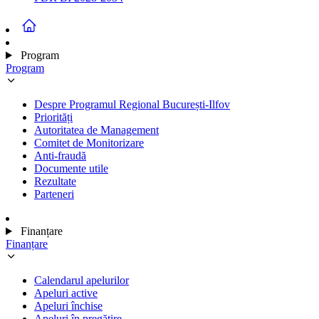
Program
Program
Despre Programul Regional București-Ilfov
Priorități
Autoritatea de Management
Comitet de Monitorizare
Anti-fraudă
Documente utile
Rezultate
Parteneri
Finanțare
Finanțare
Calendarul apelurilor
Apeluri active
Apeluri închise
Apeluri în pregătire