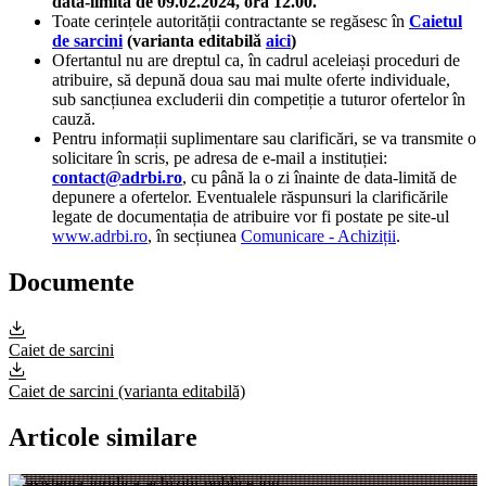
data-limita de 09.02.2024, ora 12.00.
Toate cerințele autorității contractante se regăsesc în
Caietul
de sarcini
(varianta editabilă
aici
)
Ofertantul nu are dreptul ca, în cadrul aceleiași proceduri de
atribuire, să depună doua sau mai multe oferte individuale,
sub sancțiunea excluderii din competiție a tuturor ofertelor în
cauză.
Pentru informații suplimentare sau clarificări, se va transmite o
solicitare în scris, pe adresa de e-mail a instituției:
contact@adrbi.ro
, cu până la o zi înainte de data-limită de
depunere a ofertelor. Eventualele răspunsuri la clarificările
legate de documentația de atribuire vor fi postate pe site-ul
www.adrbi.ro
, în secțiunea
Comunicare - Achiziții
.
Documente
Caiet de sarcini
Caiet de sarcini (varianta editabilă)
Articole similare