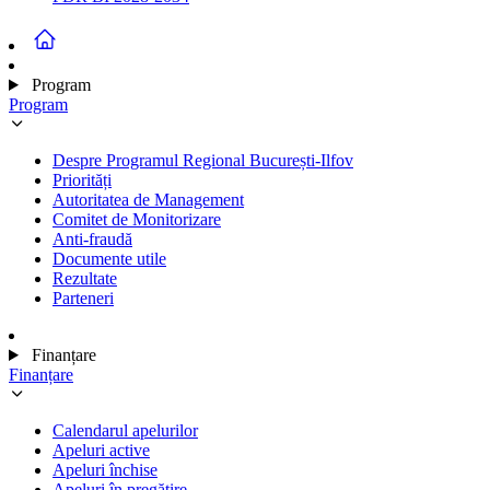
Program
Program
Despre Programul Regional București-Ilfov
Priorități
Autoritatea de Management
Comitet de Monitorizare
Anti-fraudă
Documente utile
Rezultate
Parteneri
Finanțare
Finanțare
Calendarul apelurilor
Apeluri active
Apeluri închise
Apeluri în pregătire