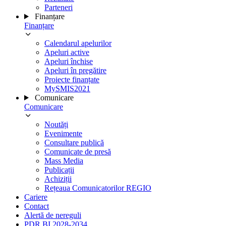
Parteneri
Finanțare
Finanțare
Calendarul apelurilor
Apeluri active
Apeluri închise
Apeluri în pregătire
Proiecte finanțate
MySMIS2021
Comunicare
Comunicare
Noutăți
Evenimente
Consultare publică
Comunicate de presă
Mass Media
Publicații
Achiziții
Rețeaua Comunicatorilor REGIO
Cariere
Contact
Alertă de nereguli
PDR BI 2028-2034