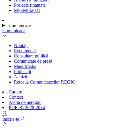
Proiecte finanțate
MySMIS2021
Comunicare
Comunicare
Noutăți
Evenimente
Consultare publică
Comunicate de presă
Mass Media
Publicații
Achiziții
Rețeaua Comunicatorilor REGIO
Cariere
Contact
Alertă de nereguli
PDR BI 2028-2034
Înscrie-te