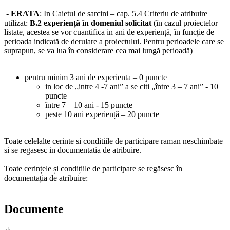
-
ERATA
:
In Caietul de sarcini – cap. 5.4 Criteriu de atribuire
utilizat:
B.2 experiență în domeniul solicitat
(în cazul proiectelor
listate, acestea se vor cuantifica in ani de experiență, în funcție de
perioada indicată de derulare a proiectului. Pentru perioadele care se
suprapun, se va lua în considerare cea mai lungă perioadă)
pentru minim 3 ani de experienta – 0 puncte
in loc de „intre 4 -7 ani” a se citi „între 3 – 7 ani” - 10
puncte
între 7 – 10 ani - 15 puncte
peste 10 ani experiență – 20 puncte
Toate celelalte cerinte si conditiile de participare raman neschimbate
si se regasesc in documentatia de atribuire.
Toate cerințele și condițiile de participare se regăsesc în
documentația de atribuire:
Documente